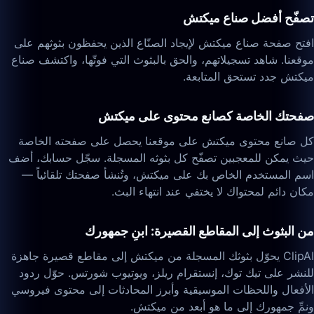
تصفّح أفضل صناع ميكتش
افتح صفحة صناع ميكتش لإيجاد الصنّاع الذين يحفظون بثوثهم على
موقعنا. شاهد تسجيلاتهم، والحق بالبثوث التي فوتّها، واكتشف صناع
ميكتش جدد تستحق المتابعة.
صفحتك الخاصة كصانع محتوى على ميكتش
كل صانع محتوى ميكتش على موقعنا يحصل على صفحته الخاصة
حيث يمكن للمعجبين تصفّح كل بثوثه المسجلة. سجّل حسابك، أضف
اسم المستخدم الخاص بك على ميكتش، وتُنشأ صفحتك تلقائياً —
مكان دائم لمحتواك لا يختفي عند انتهاء البث.
من البثوث إلى المقاطع القصيرة: ابنِ جمهورك
ClipAI يحوّل بثوثك المسجلة من ميكتش إلى مقاطع قصيرة جاهزة
للنشر على تيك توك، إنستقرام ريلز، ويوتيوب شورتس. حوّل ردود
الأفعال واللحظات الموسيقية وأبرز المحادثات إلى محتوى فيروسي
ونمِّ جمهورك إلى ما هو أبعد من ميكتش.