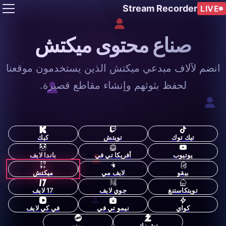
Stream Recorder
LIVE
صناع محتوى ميكتش
انضم لآلاف مبدعي ميكتش الذين يستخدمون موقعنا
لحفظ بثوثهم وإنشاء مقاطع قصيرة.
تيك توك
تويتش
كيك
يوتيوب
أفريكا تي في
باندا لايف
بيقو
لايف مي
ميكتش
تويتكاستنغ
جوي لايف
17 لايف
كواي
نيمو تي في
في كي لايف
تشيزك
يونو