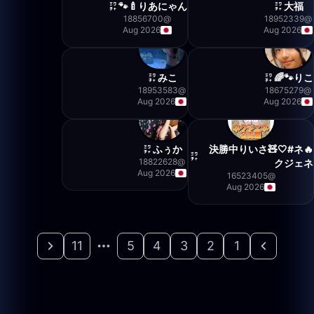
りあにゃん🍼🐾
大福
18856700
@
18952339
@
Aug 2026
Aug 2026
みこ
りこ🐾🌈
18953583
@
18675279
@
Aug 2026
Aug 2026
ふぅか
🔥決勝中りいさ🧸🤍#ネ
18822628
@
クジェネ
Aug 2026
16523405
@
Aug 2026
11
5
4
3
2
1