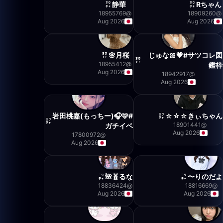
静華
Rちゃん
18955769
@
18909260
@
Aug 2026
Aug 2026
月桜🌸
じゅな🎀💗#サツコレ図
18955412
@
鑑枠
Aug 2026
18942917
@
Aug 2026
岩田桃嘉(もっちー)🎧🩷#
きぃちゃん☆☆☆
18901441
@
ガチイベ
Aug 2026
17800972
@
Aug 2026
るな🧬🌺
りのだよ〜
18836424
@
18816669
@
Aug 2026
Aug 2026