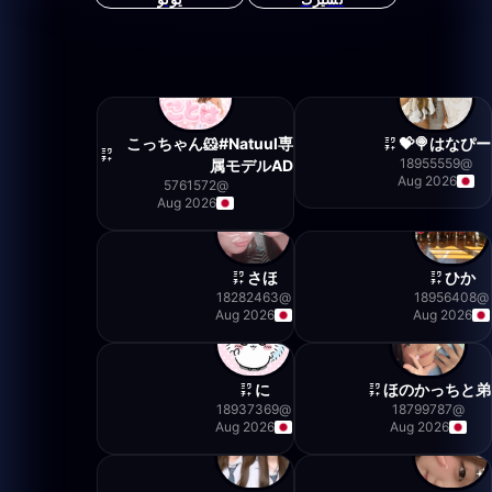
こっちゃん🐹#Natuul専
はなぴー🍭💝
18955559
@
属モデルAD
Aug 2026
5761572
@
Aug 2026
さほ
ひか
18282463
@
18956408
@
Aug 2026
Aug 2026
に
ほのかっちと弟
18937369
@
18799787
@
Aug 2026
Aug 2026