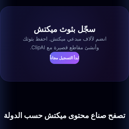
سجّل بثوث ميكتش
انضم لآلاف مبدعي ميكتش. احفظ بثوثك
وأنشئ مقاطع قصيرة مع ClipAI.
ابدأ التسجيل مجاناً
تصفح صناع محتوى ميكتش حسب الدولة