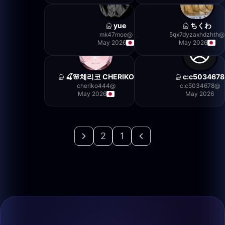
yue
ちくわ
mk47moe
@
5qx7dyzaxhdzhth
@
May 2026
May 2026
체리코 CHERIKO🌸🍒
c:c5034678
cheriko444
@
c:c5034678
@
May 2026
May 2026
2
1