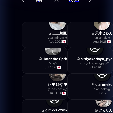
三上悠亜
天木じゅん
yua_mikami
@
jun_amaki
@
Aug 2026
Aug 2026
Hater the Sprit
c:hiyokodayo_pyo
Mia
@
c:hiyokodayo_pyo
@
Jul 2026
Jul 2026
❤︎ ゆな ❤︎
c:aruneko
yunasine12
@
c:aruneko
@
Jul 2026
Jul 2026
c:mk7122mk
げらりん