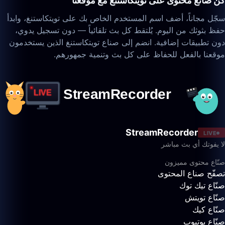
كن صانع محتوى على تويتكاستنغ مع موقعنا
سجّل مجاناً، أضف اسم المستخدم الخاص بك على تويتكاستنغ، وابدأ
حفظ بثوثك من اليوم. يُلتقط كل بث تلقائياً — دون تسجيل يدوي،
دون تطبيقات إضافية. انضم إلى صناع تويتكاستنغ الذين يستخدمون
موقعنا بالفعل للحفاظ على كل بث وتنمية جمهورهم.
StreamRecorder
LIVE
لا يفوتك أي بث مباشر
صنّاع محتوى مميزون
تصفّح صناع المحتوى
صنّاع تيك توك
صنّاع تويتش
صنّاع كيك
صنّاع يوتيوب