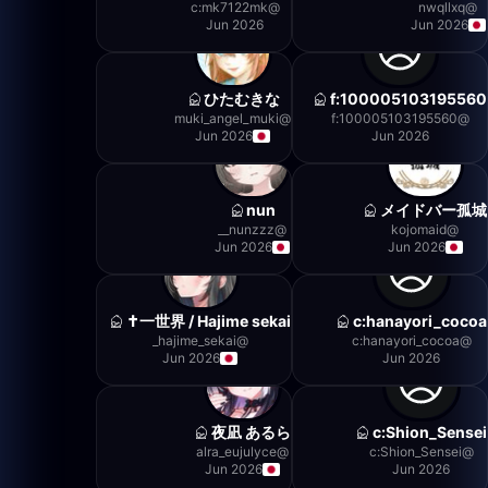
c:mk7122mk
@
nwqllxq
@
Jun 2026
Jun 2026
ひたむきな
f:100005103195560
muki_angel_muki
@
f:100005103195560
@
Jun 2026
Jun 2026
nun
メイドバー孤城
nunzzz__
@
kojomaid
@
Jun 2026
Jun 2026
一世界 / Hajime sekai✝️
c:hanayori_cocoa
hajime_sekai_
@
c:hanayori_cocoa
@
Jun 2026
Jun 2026
夜凪 あるら
c:Shion_Sensei
alra_eujulyce
@
c:Shion_Sensei
@
Jun 2026
Jun 2026