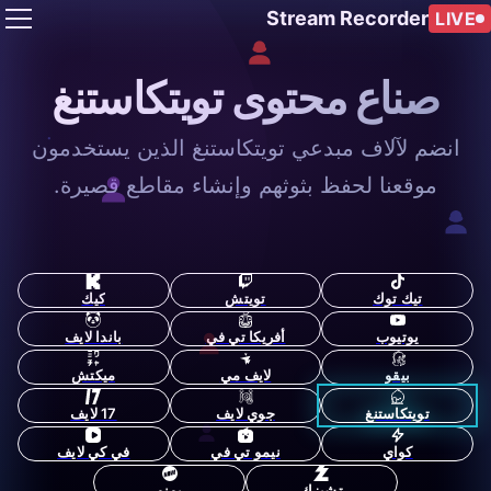
Stream Recorder
LIVE
صناع محتوى تويتكاستنغ
انضم لآلاف مبدعي تويتكاستنغ الذين يستخدمون
موقعنا لحفظ بثوثهم وإنشاء مقاطع قصيرة.
تيك توك
تويتش
كيك
يوتيوب
أفريكا تي في
باندا لايف
بيقو
لايف مي
ميكتش
تويتكاستنغ
جوي لايف
17 لايف
كواي
نيمو تي في
في كي لايف
تشيزك
يونو