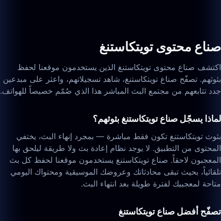
صناع محتوى تويتكاستنغ
اكتشف صناع محتوى تويتكاستنغ الذين يستخدمون موقعنا لحفظ
بثوثهم. تصفّح صناع تويتكاستنغ، شاهد تسجيلاتهم، واعثر على مبدعين
جدد تتابعهم من مجتمع البث المباشر هذا الذي صُمّم خصيصاً للهواتف.
لماذا يسجّل صناع تويتكاستنغ بثوثهم؟
بثوث تويتكاستنغ تكون فقط مباشرة — بمجرد إنهاء البث، يختفي
المحتوى من التطبيق. لا يوجد نظام إعادة بث ولا طريقة ليلحق بها
المعجبون لاحقاً. صناع تويتكاستنغ يستخدمون موقعنا لحفظ كل بث
تلقائياً، بحيث تبقى محادثاتك وعروضك الموسيقية ومحتواك اليومي
متاحة لمعجبيك لفترة طويلة بعد انتهاء البث.
تصفّح أفضل صناع تويتكاستنغ