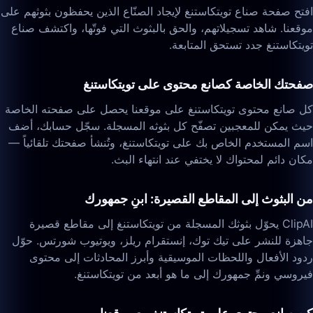
افتح صفحة صناع تويتكاستنغ لإيجاد الصنّاع الذين يحفظون بثوثهم على
موقعنا. شاهد تسجيلاتهم، والحق بالبثوث التي فوتّها، واكتشف صناع
تويتكاستنغ جدد تستحق المتابعة.
صفحتك الخاصة كصانع محتوى على تويتكاستنغ
كل صانع محتوى تويتكاستنغ على موقعنا يحصل على صفحته الخاصة
حيث يمكن للمعجبين تصفّح كل بثوثه المسجلة. سجّل حسابك، أضف
اسم المستخدم الخاص بك على تويتكاستنغ، وتُنشأ صفحتك تلقائياً —
مكان دائم لمحتواك لا يختفي عند انتهاء البث.
من البثوث إلى المقاطع القصيرة: ابنِ جمهورك
ClipAI يحوّل بثوثك المسجلة من تويتكاستنغ إلى مقاطع قصيرة
جاهزة للنشر على تيك توك، إنستقرام ريلز، ويوتيوب شورتس. حوّل
ردود الأفعال واللحظات الموسيقية وأبرز المحادثات إلى محتوى
فيروسي ونمِّ جمهورك إلى ما هو أبعد من تويتكاستنغ.