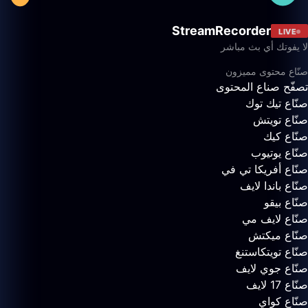
StreamRecorder
LIVE
لا يفوتك أي بث مباشر
صنّاع محتوى مميزون
تصفّح صناع المحتوى
صنّاع تيك توك
صنّاع تويتش
صنّاع كيك
صنّاع يوتيوب
صنّاع أفريكا تي في
صنّاع باندا لايف
صنّاع بيقو
صنّاع لايف مي
صنّاع ميكتش
صنّاع تويتكاستنغ
صنّاع جوي لايف
صنّاع 17 لايف
صنّاع كواي