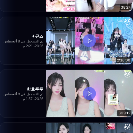
38:27
뮤즈✦
تم التسجيل في 8 أغسطس
2026، 2:21 م
2:30:00
한효주주
تم التسجيل في 8 أغسطس
2026، 1:57 م
3:19:12