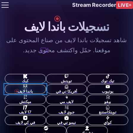
Stream Recorder
LIVE
تسجيلات باندا لايف
شاهد تسجيلات باندا لايف من صناع المحتوى على
موقعنا. حمّل واكتشف محتوى جديد.
تيك توك
تويتش
كيك
يوتيوب
أفريكا تي في
باندا لايف
بيقو
لايف مي
ميكتش
تويتكاستنغ
جوي لايف
17 لايف
كواي
نيمو تي في
في كي لايف
تشيزك
يونو