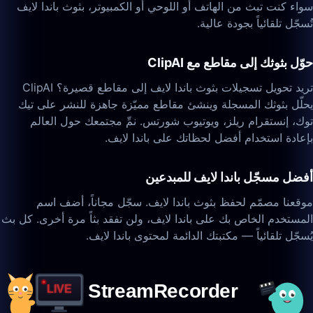
سواء كنت تبث من الهاتف أو اللوحي أو الكمبيوتر، بثوث باندا لايف
تُسجّل تلقائياً بجودة عالية.
حوّل بثوثك إلى مقاطع مع ClipAI
تريد تحويل تسجيلات بثوث باندا لايف إلى مقاطع قصيرة؟ ClipAI
يحلّل بثوثك المسجلة وينشئ مقاطع مميّزة جاهزة للنشر على تيك
توك، إنستقرام ريلز، ويوتيوب شورتس. نمِّ مجتمعك حول العالم
بإعادة استخدام أفضل لحظاتك على باندا لايف.
أفضل مسجّل باندا لايف للمبدعين
موقعنا مصمّم لحفظ بثوث باندا لايف. سجّل مجاناً، أضف اسم
المستخدم الخاص بك على باندا لايف، ولن تفقد بثاً مرة أخرى. كل بث
يُسجّل تلقائياً — مكتبتك الدائمة لمحتوى باندا لايف.