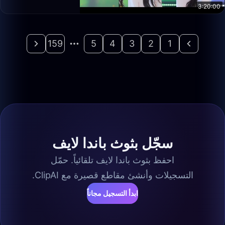
3:20:00
159
5
4
3
2
1
سجّل بثوث باندا لايف
احفظ بثوث باندا لايف تلقائياً. حمّل
التسجيلات وأنشئ مقاطع قصيرة مع ClipAI.
ابدأ التسجيل مجاناً