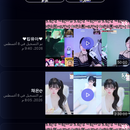
❤️킹유아❤️
تم التسجيل في 8 أغسطس
2026، 9:40 م
50:00
채은ღ
تم التسجيل في 8 أغسطس
2026، 8:05 م
2:30:00