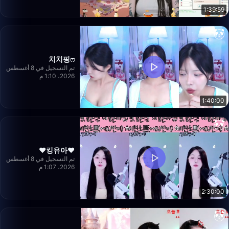
1:39:59
치치핑ෆ
تم التسجيل في 8 أغسطس
2026، 1:10 م
1:40:00
❤️킹유아❤️
تم التسجيل في 8 أغسطس
2026، 1:07 م
2:30:00