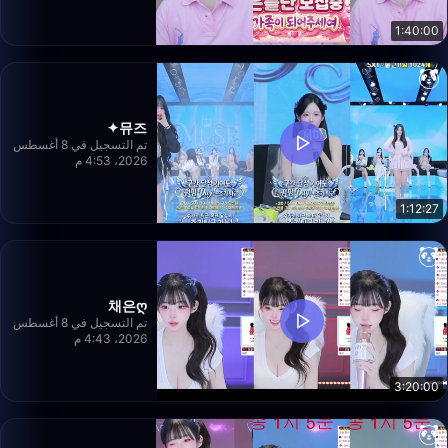
1:40:00
뮤즈✦
تم التسجيل في 8 أغسطس
2026، 4:53 م
1:12:27
채은ღ
تم التسجيل في 8 أغسطس
2026، 4:43 م
3:20:00