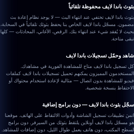
بثوث باندا لايف محفوظة تلقائياً
بثوث باندا لايف تختفي عند انتهاء البث — لا يوجد نظام إعادة بث
مضمون. مسجّل باندا لايف الخاص بنا يحفظ بثوثك تلقائياً في السحابة،
بحيث لا يُفقد شيء عند انتهاء بثك. الرقص، الأغاني، المحادثات — كلها
تبقى متاحة.
شاهد وحمّل تسجيلات باندا لايف
كل تسجيل باندا لايف متاح للمشاهدة الفورية في مشاهدك.
المستخدمون المميزون يمكنهم تحميل تسجيلات باندا لايف كملفات
فيديو للمشاهدة بدون اتصال — مثالية لإعادة استخدام محتواك أو
الاحتفاظ بنسخة شخصية.
سجّل بثوث باندا لايف — دون برامج إضافية
انسَ تطبيقات تسجيل الشاشة وأدوات الالتقاط على الهاتف. موقعنا
هو مسجّل باندا لايف أونلاين يلتقط بثوثك من السيرفر. دون برامج
لسطح المكتب، دون هاتف يعمل طوال الليل، دون إضافات للمشاهد.