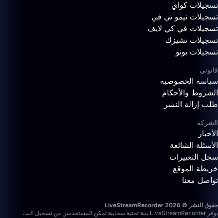
تسجيلات كواي
تسجيلات نيمو تي في
تسجيلات في كي لايف
تسجيلات تشيزك
تسجيلات يونو
قانوني
سياسة الخصوصية
الشروط والأحكام
طلب إزالة النشر
الشركة
الأخبار
الأسئلة الشائعة
سجل التغييرات
خريطة الموقع
تواصل معنا
حقوق النشر © 2026 LiveStreamRecorder
يوفر LiveStreamRecorder بنية تحتية سحابية تمكن المستخدمين من تسجيل البث