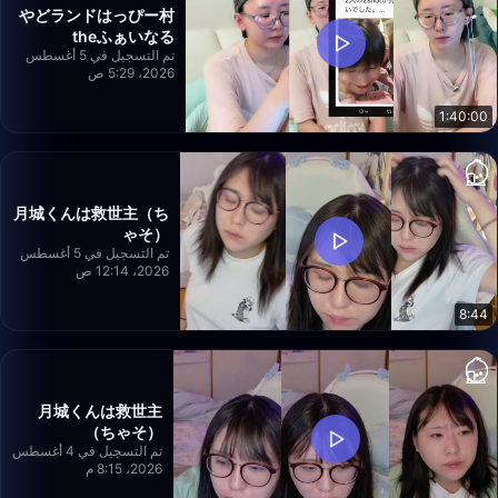
やどランドはっぴー村
theふぁいなる
تم التسجيل في 5 أغسطس
2026، 5:29 ص
1:40:00
月城くんは救世主（ち
ゃそ）
تم التسجيل في 5 أغسطس
2026، 12:14 ص
8:44
月城くんは救世主
（ちゃそ）
تم التسجيل في 4 أغسطس
2026، 8:15 م