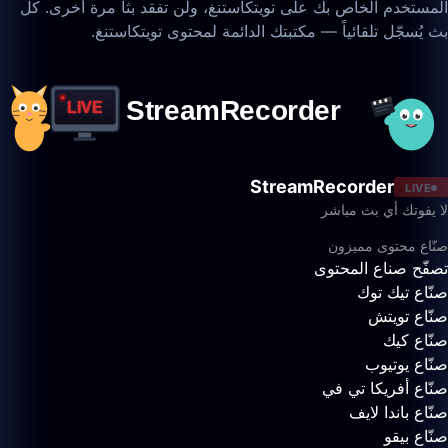
المستخدم الخاص بك على تويتكاستنغ، ولن تفقد بثاً مرة أخرى. كل
بث يُسجّل تلقائياً — مكتبتك الدائمة لمحتوى تويتكاستنغ.
StreamRecorder
LIVE
لا يفوتك أي بث مباشر
صنّاع محتوى مميزون
تصفّح صناع المحتوى
صنّاع تيك توك
صنّاع تويتش
صنّاع كيك
صنّاع يوتيوب
صنّاع أفريكا تي في
صنّاع باندا لايف
صنّاع بيقو