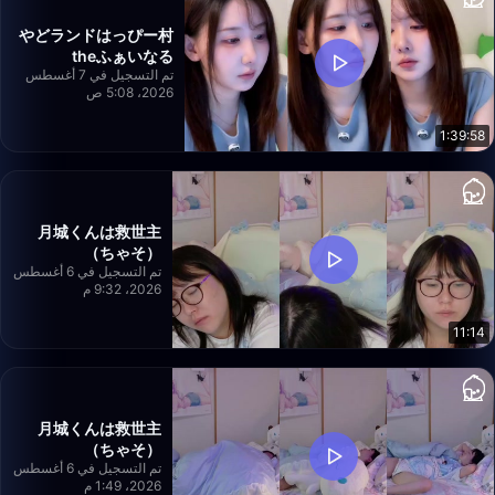
やどランドはっぴー村
theふぁいなる
تم التسجيل في 7 أغسطس
2026، 5:08 ص
1:39:58
月城くんは救世主
（ちゃそ）
تم التسجيل في 6 أغسطس
2026، 9:32 م
11:14
月城くんは救世主
（ちゃそ）
تم التسجيل في 6 أغسطس
2026، 1:49 م