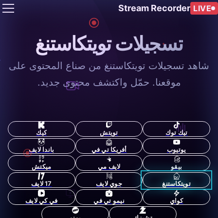
Stream Recorder
LIVE
تسجيلات تويتكاستنغ
شاهد تسجيلات تويتكاستنغ من صناع المحتوى على
موقعنا. حمّل واكتشف محتوى جديد.
تيك توك
تويتش
كيك
يوتيوب
أفريكا تي في
باندا لايف
بيقو
لايف مي
ميكتش
تويتكاستنغ
جوي لايف
17 لايف
كواي
نيمو تي في
في كي لايف
تشيزك
يونو