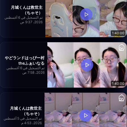
月城くんは救世主
（ちゃそ）
تم التسجيل في 6 أغسطس
2026، 9:37 ص
1:40:00
やどランドはっぴー村
theふぁいなる
تم التسجيل في 6 أغسطس
2026، 7:58 ص
1:40:00
月城くんは救世主
（ちゃそ）
تم التسجيل في 5 أغسطس
2026، 4:53 م