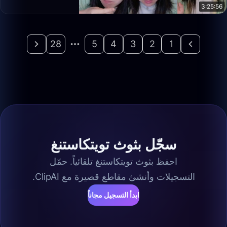
3:25:56
28
5
4
3
2
1
سجّل بثوث تويتكاستنغ
احفظ بثوث تويتكاستنغ تلقائياً. حمّل
التسجيلات وأنشئ مقاطع قصيرة مع ClipAI.
ابدأ التسجيل مجاناً