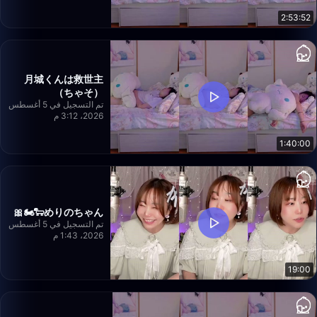
2:53:52
月城くんは救世主
（ちゃそ）
تم التسجيل في 5 أغسطس
2026، 3:12 م
1:40:00
めりのちゃん🐑🏍️🎀
تم التسجيل في 5 أغسطس
2026، 1:43 م
19:00