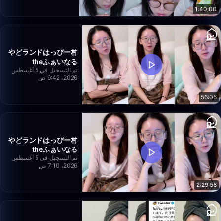
1:40:00
やどランドはっぴー村
theふぁいなる
تم التسجيل في 5 أغسطس
2026، 9:42 ص
56:05
やどランドはっぴー村
theふぁいなる
تم التسجيل في 5 أغسطس
2026، 7:10 ص
2:29:58