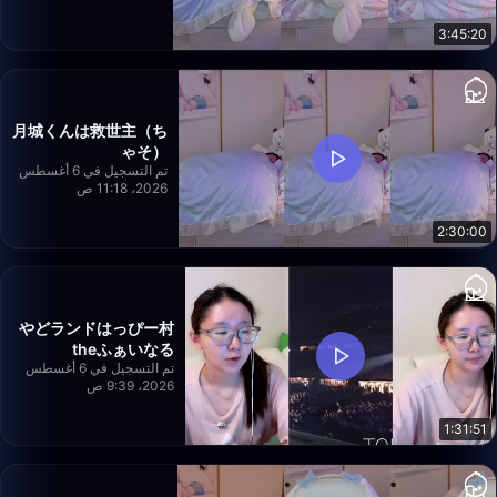
3:45:20
月城くんは救世主（ち
ゃそ）
تم التسجيل في 6 أغسطس
2026، 11:18 ص
2:30:00
やどランドはっぴー村
theふぁいなる
تم التسجيل في 6 أغسطس
2026، 9:39 ص
1:31:51