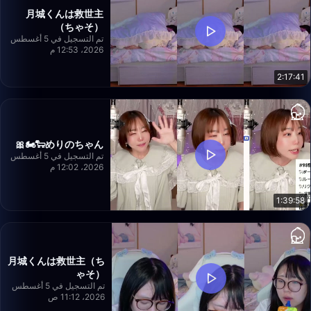
月城くんは救世主
（ちゃそ）
تم التسجيل في 5 أغسطس
2026، 12:53 م
2:17:41
めりのちゃん🐑🏍️🎀
تم التسجيل في 5 أغسطس
2026، 12:02 م
1:39:58
月城くんは救世主（ち
ゃそ）
تم التسجيل في 5 أغسطس
2026، 11:12 ص