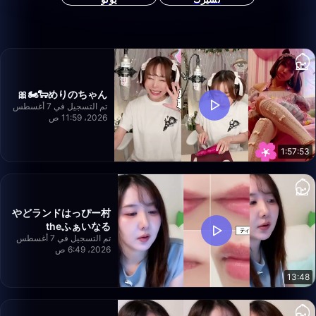
めりのちゃん🐑🏍️🎀
تم التسجيل في 7 أغسطس
2026، 11:59 ص
1:57:53
やどランドはっぴー村
theふぁいなる
تم التسجيل في 7 أغسطس
2026، 6:49 ص
13:48