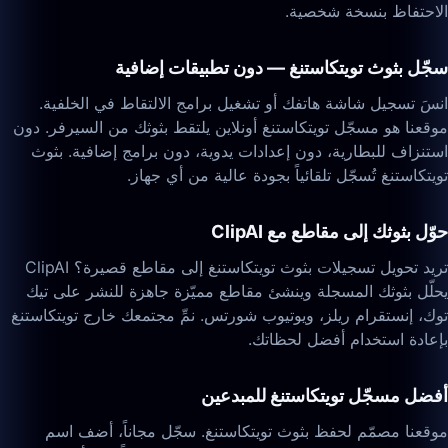
الاحتفاظ بنسخة شخصية.
سجّل بثوث تويتكاستنغ — دون تطبيقات إضافية
انسَ تسجيل شاشة هاتفك أو تشغيل برامج الالتقاط في الخلفية.
موقعنا هو مسجّل تويتكاستنغ أونلاين يلتقط بثوثك من السيرفر. دون
استنزاف للبطارية، دون إعدادات يدوية، دون برامج إضافية. بثوث
تويتكاستنغ تُسجّل تلقائياً بجودة عالية من أي جهاز.
حوّل بثوثك إلى مقاطع مع ClipAI
تريد تحويل تسجيلات بثوث تويتكاستنغ إلى مقاطع قصيرة؟ ClipAI
يحلّل بثوثك المسجلة وينشئ مقاطع مميّزة جاهزة للنشر على تيك
توك، إنستقرام ريلز، ويوتيوب شورتس. نمِّ مجتمعك خارج تويتكاستنغ
بإعادة استخدام أفضل لحظاتك.
أفضل مسجّل تويتكاستنغ للمبدعين
موقعنا مصمّم لحفظ بثوث تويتكاستنغ. سجّل مجاناً، أضف اسم