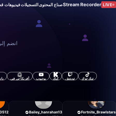
Stream Recorder
LIVE
صناع المحتوى
التسجيلات
فيديوهات قص
انضم إلى
تيك توك
تويتش
كيك
يوتيوب
أفريكا تي في
بان
0512
Bailey_hanrahan13
Fortnite_Brawlstars