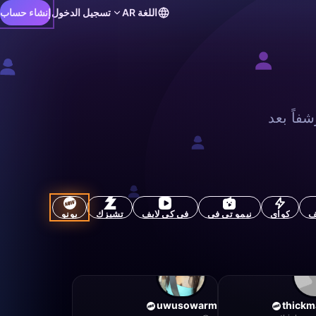
اللغة
AR
تسجيل الدخول
إنشاء حساب
فاً بعد
كواي
نيمو تي في
في كي لايف
تشيزك
يونو
uwusowarm
thick