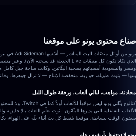
صناع محتوى يونو على موقعنا
ومصر والسعودية أمسياتهم بصحبة البثّاثين، وكانت ساحة جيل كامل من ا
بنتها — بثوث طويلة، حوارية، منخفضة الإنتاج — لا تزال جوهرها، وقاعدة 
محادثة، مواهب، ليالي ألعاب، ورفقة طوال الليل
الألعاب التفاعلية التي يديرها البثّاثون، بثوث تعلّم اللغات بالإنجليزي
يقضون الوقت ببساطة. موقعنا يلتقط كل بث أثناء بثّه على الهواء، بكام
يونو لا تحتفظ بأرشيف عام