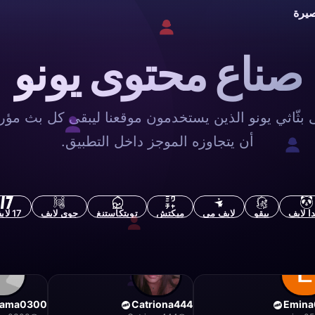
يرة
صناع محتوى يونو
 بثّاثي يونو الذين يستخدمون موقعنا ليبقى كل بث مؤرش
أن يتجاوزه الموجز داخل التطبيق.
دا لايف
بيقو
لايف مي
ميكتش
تويتكاستنغ
جوي لايف
17 لايف
mama0300
Catriona444
Emina