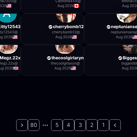
ma0300
@
Catriona444
@
emina05
2026
Aug 2026
Aug 202
itty12543
cherrybomb12
neptunians
tty12543
@
cherrybomb12
@
neptuniansera
ug 2026
Aug 2026
Aug 2026
Megz.22x
thecoolgirlaryn
Bigges
egz.22x
@
thecoolgirlaryn
@
biggestbi
ug 2026
Aug 2026
Aug 202
80
5
4
3
2
1