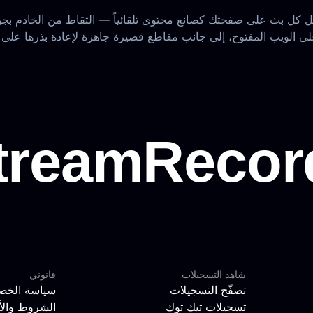
َّل كل بث على صفحتك كصانع محتوى تلقائياً — التقاط من الخادم بج
شاهد التسجيلات
قانوني
تصفّح التسجيلات
سياسة الخص
تسجيلات تيك توك
الشروط والأ