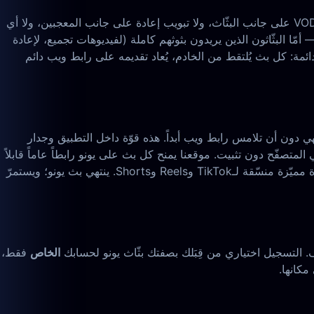
هذه هي الفجوة الأكبر بالنسبة لبثّاثي يونو الذين يريدون فعلاً العودة إلى عملهم. لحظة أن تضغط إنهاء، يختفي البث من التطبيق — لا قائمة VOD على جانب البثّاث، ولا تبويب إعادة على جانب المعجبين، ولا أي
ة مميّزة لكن ليس البث الكامل — أمّا البثّاثون الذين يريدون بثوثهم كاملة (لفيديوهات تجميع، لإعادة
 خيار محلّي حالياً. موقعنا هو النسخة الدائمة: كل بث يُلتقط من الخادم، يُعاد تقديمه على رابط ويب دائم
ي دون أن تلامس رابط ويب أبداً. هذه قوّة داخل التطبيق وجدار
بلة للمشاركة تعمل في المتصفّح دون تثبيت. موقعنا يمنح كل بث على يونو رابطاً عاماً قابلاً
للوصول عبر الويب يعمل دون تطبيق يونو، ودون حساب يونو، ودون أي تسجيل دخول إطلاقاً. وClipAI يحوّل البث الكامل إلى مقاطع قصيرة مميّزة منسّقة لـTikTok وReels وShorts. ينتهي بث يونو؛ ويستمرّ
الخاص
فقط،