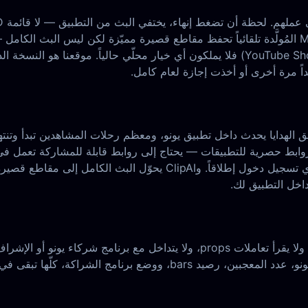
طريقة للمشاهدين الذين فاتهم البث للحاق به لاحقاً. لحظات Moments المُولَّدة تلقائياً تحفظ مقاطع قصير
مشاهدة المعجبين، لمراجعة الوكالة، لإعادة النشر على TikTok وYouTube Shorts) فلا يملكون أي
اً مرة أخرى أو أخذت إجازة لعام كامل.
ق الهدايا يحدث داخل تطبيق يونو، ومعظم رحلات المشاهدين تبدأ وتنته
 TikTok وYouTube Shorts وInstagram وX لا يتابع روابط حصرية للتطبيقات — يحتاج إلى روابط قا
اخل التطبيق لك.
رنامج الشراكة، كلّها تبقى في مكانها.