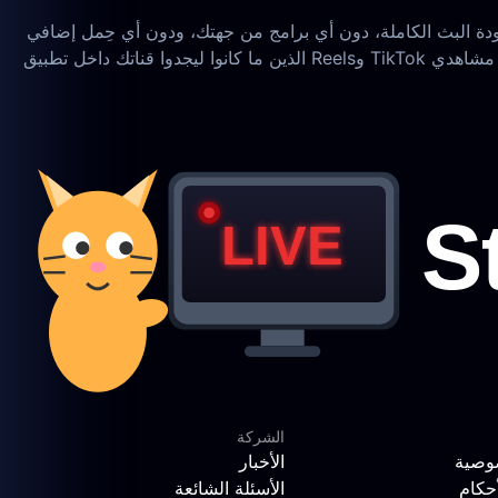
ودة البث الكاملة، دون أي برامج من جهتك، ودون أي حِمل إضافي
على جهازك، ودون جهاز ثانٍ. النتيجة أرشيف دائم لكل بث على يونو على الويب المفتوح، إلى جانب مقاطع قصيرة جاهزة لإعادة بذرها على مشاهدي TikTok وReels الذين ما كانوا ليجدوا قناتك داخل تطبيق
الشركة
وصية
الأخبار
حكام
الأسئلة الشائعة