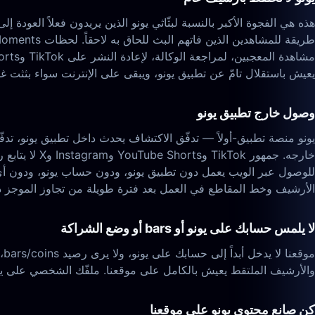
يعيش باستقلال تامّ عن تطبيق يونو، ويبقى على الإنترنت سواء بثثت غد
وصول خارج تطبيق يونو
يونو منصة تطبيق-أولاً — تدفّق الاكتشاف يحدث داخل تطبيق يونو، تدفّ
خارجه. جمهور
الأرشيف وخط المقاطع في العمل بعد فترة طويلة من تجاوز الموجز د
لا يلمس حسابك على يونو أو bars أو وضع الشراكة
موقعنا لا يدخل أبداً إلى حسابك على يونو، ولا يرى رصيد bars/coins، ولا يقرأ تعاملات props، ولا يتداخل مع برنامج شركاء يونو أو الإشراف. التسجيل اختياري من قِبَلك بصفتك بثّاث يونو لحسابك
والأرشيف الملتقط يعيش بالكامل على موقعنا. ملفّك الشخصي على يونو، عدد المعجبين، رصيد bars، ووضع ب
كن صانع محتوى يونو على موقعنا