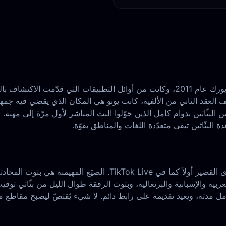
لبثّاثين بدوام كامل الذين حوّلوا البث المباشر لأول مرّة إلى مهنة.
البثّاثين تبقى متعدّدة اللغات والمناطق بقوّة.
كتالوج بثّاثي يونو ليس موجّهاً للألعاب أولاً كما في Twitch، ولا للمح
ة والعربية والإسبانية والبرتغالية، وبثوث الرفقة طوال الليل من بثّاثي 
ل مدته، ويعيد تقديمه على رابط دائم. لا شيء يُقتصّ ليصبح مقاطع مميّ