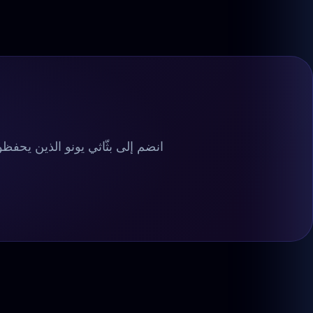
انضم إلى بثّاثي يونو الذين يحفظون كل بث على م