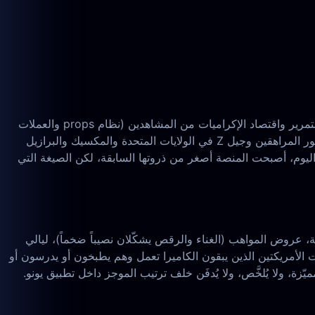
يونو من أوائل منصّات البث المباشر — أسّسها Adi Sideman في نيويورك عام 2011، وكانت من أوائل التطبيقات التي قدّمت الاكتشاف بالتمرير واقتصاد الإكراميات من المشاهدين (نظام props والعملات
الذي تكاد تكون كل منصّات Live الحديثة قد نسخته الآن). وعبر منتصف العقد الثاني من الألفية، كانت يونو هي المكان الذي يقضي فيه جمهور المراهقين وجيل Z في الولايات المتحدة والمكسيك والبرازيل
 اليوم، أصبحت المنصة أصغر من ذروتها السابقة، لكن الصيغة التي
توى القصير أولاً كما في TikTok Live. الصيَغ المهيمنة هي بثوث المحادثة، عروض المواهب (الغناء والرقص يشكّلان نصيباً ضخماً)، ليالي
توقيت الأمريكتين الذين يبقون الكاميرا تعمل وهم يطبخون أو يدرسون أو
زة، ولا يُلخَّص، ولا يُدفَن خلف ترتيب الموجز داخل تطبيق يونو.