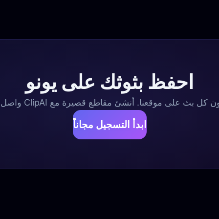
احفظ بثوثك على يونو
وقعنا. أنشئ مقاطع قصيرة مع ClipAI واصل إلى مشاهدين خارج تطبيق يونو.
ابدأ التسجيل مجاناً