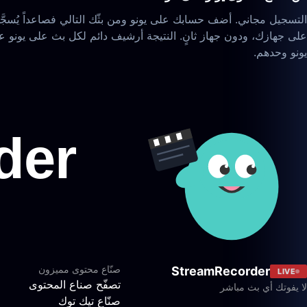
التسجيل مجاني. أضف حسابك على يونو ومن بثّك التالي فصاعداً يُسج
يونو وحدهم.
صنّاع محتوى مميزون
StreamRecorder
LIVE
تصفّح صناع المحتوى
لا يفوتك أي بث مباشر
صنّاع تيك توك