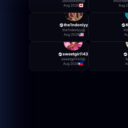
uwusowarm
@
thickma
Aug 2026
Aug 
the1ndonlyy
K
the1ndonlyy
@
Ki
Aug 2026
A
sweetgirl143
sweetgirl143
@
M
Aug 2026
A