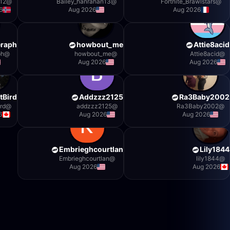
12
@
Bailey_hanrahan13
@
Fortnite_Brawlstars
@
6
Aug 2026
Aug 2026
eraph
howbout_me
Attie8acid
ph
@
howbout_me
@
Attie8acid
@
Aug 2026
Aug 2026
tBird
Addzzz2125
Ra3Baby2002
rd
@
addzzz2125
@
Ra3Baby2002
@
6
Aug 2026
Aug 2026
Embrieghcourtlan
Lily1844
Embrieghcourtlan
@
lily1844
@
Aug 2026
Aug 2026