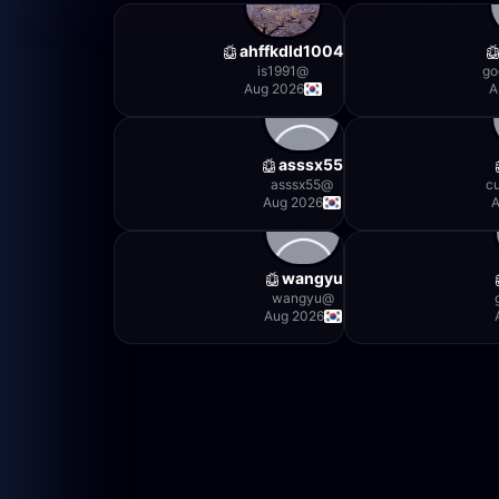
ahffkdld1004
is1991
@
go
Aug 2026
A
asssx55
asssx55
@
c
Aug 2026
A
wangyu
wangyu
@
Aug 2026