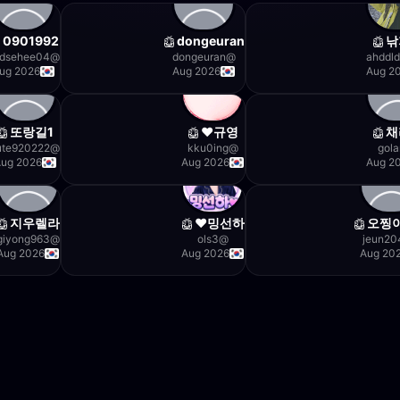
0901992
dongeuran
낚
dsehee04
@
dongeuran
@
ahddld
ug 2026
Aug 2026
Aug 2
또랑길1
규영♥
채
ute920222
@
kku0ing
@
gola
ug 2026
Aug 2026
Aug 2
지우렐라
밍선하♥
오찡
giyong963
@
ols3
@
jeun20
Aug 2026
Aug 2026
Aug 20