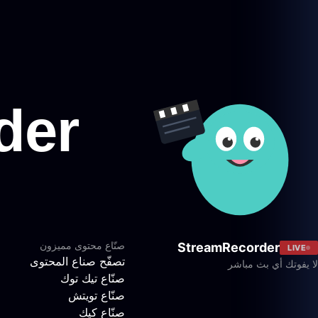
صنّاع محتوى مميزون
StreamRecorder
LIVE
تصفّح صناع المحتوى
لا يفوتك أي بث مباشر
صنّاع تيك توك
صنّاع تويتش
صنّاع كيك