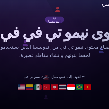
يرة
إندونيسيا
ى نيمو تي في في إ
اع محتوى نيمو تي في من إندونيسيا الذين يستخدمون
لحفظ بثوثهم وإنشاء مقاطع قصيرة.
العودة إلى جميع صناع محتوى نيمو تي في