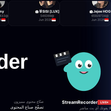
ny
[LUX] SISI🐰
Jejee HOG
633
@
546369
@
65929734
@
6
Jun 2026
Jun 2026
صنّاع محتوى مميزون
StreamRecorder
LIVE
تصفّح صناع المحتوى
لا يفوتك أي بث مباشر