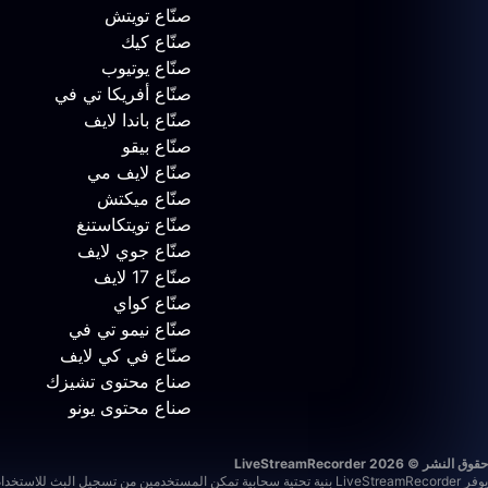
صنّاع تويتش
صنّاع كيك
صنّاع يوتيوب
صنّاع أفريكا تي في
صنّاع باندا لايف
صنّاع بيقو
صنّاع لايف مي
صنّاع ميكتش
صنّاع تويتكاستنغ
صنّاع جوي لايف
صنّاع 17 لايف
صنّاع كواي
صنّاع نيمو تي في
صنّاع في كي لايف
صناع محتوى تشيزك
صناع محتوى يونو
حقوق النشر © 2026 LiveStreamRecorder
يوفر LiveStreamRecorder بنية تحتية سحابية تمكن المستخدمين من تسجيل البث للاستخدام الشخصي والخاص وغير التجاري. المستخدمون مسؤولون عن ضمان امتثال استخدامهم للقوانين المعمول بها وشروط المنصات الخارجية.