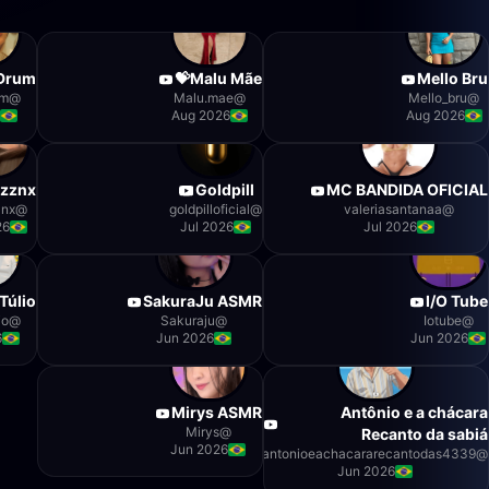
Drum
Malu Mãe💝
Mello Bru
um
@
Malu.mae
@
Mello_bru
@
6
Aug 2026
Aug 2026
azznx
Goldpill
MC BANDIDA OFICIAL
znx
@
goldpilloficial
@
valeriasantanaa
@
26
Jul 2026
Jul 2026
Túlio
SakuraJu ASMR
I/O Tube
io
@
Sakuraju
@
Iotube
@
6
Jun 2026
Jun 2026
Mirys ASMR
Antônio e a chácara
Mirys
@
Recanto da sabiá
Jun 2026
antonioeachacararecantodas4339
@
Jun 2026