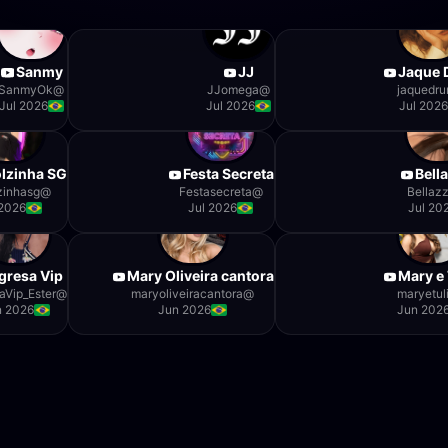
Sanmy
JJ
Jaque 
SanmyOk
@
JJomega
@
jaquedr
Jul 2026
Jul 2026
Jul 202
lzinha SG
Festa Secreta
Bell
zinhasg
@
Festasecreta
@
Bellaz
 2026
Jul 2026
Jul 20
gresa Vip
Mary Oliveira cantora
Mary e 
aVip_Ester
@
maryoliveiracantora
@
maryetul
n 2026
Jun 2026
Jun 202