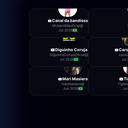
Canal da bandisss
Mcbandidaoficial
@
Jul 2026
Diguinho Coruja
Caro
DiguinhoCorujaOficial
@
carol
Jul 2026
Jul
Mari Masiero
Ti
marimasiero
@
Tigres
Jun 2026
Ju