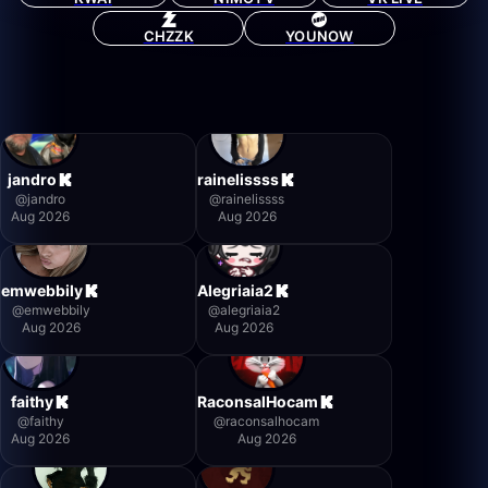
CHZZK
YOUNOW
jandro
rainelissss
@
jandro
@
rainelissss
Aug 2026
Aug 2026
emwebbily
Alegriaia2
@
emwebbily
@
alegriaia2
Aug 2026
Aug 2026
faithy
RaconsalHocam
@
faithy
@
raconsalhocam
Aug 2026
Aug 2026