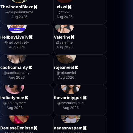
TheJhonniBlaze
xlxwi
@
thejhonniblaze
@
xlxwi
Aug 2026
Aug 2026
HellboyLiveTv
Valerihe
@
hellboylivetv
@
valerihe
Aug 2026
Aug 2026
caoticamanty
rojeanviel
@
caoticamanty
@
rojeanviel
Aug 2026
Aug 2026
Indiadymee
thevarietygurl
@
indiadymee
@
thevarietygurl
Aug 2026
Aug 2026
DenisseDenisse
nanasnyspam