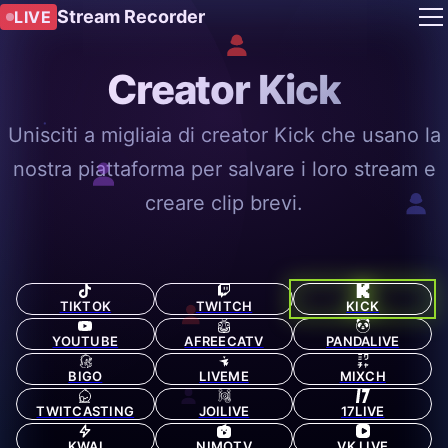
Stream Recorder
LIVE
Creator Kick
Unisciti a migliaia di creator Kick che usano la
nostra piattaforma per salvare i loro stream e
creare clip brevi.
TIKTOK
TWITCH
KICK
YOUTUBE
AFREECATV
PANDALIVE
BIGO
LIVEME
MIXCH
TWITCASTING
JOILIVE
17LIVE
KWAI
NIMOTV
VK LIVE