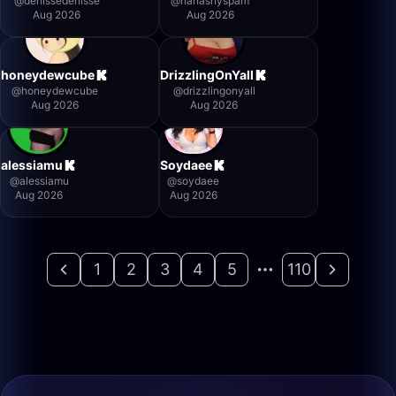
@
denissedenisse
@
nanasnyspam
Aug 2026
Aug 2026
honeydewcube
DrizzlingOnYall
@
honeydewcube
@
drizzlingonyall
Aug 2026
Aug 2026
alessiamu
Soydaee
@
alessiamu
@
soydaee
Aug 2026
Aug 2026
1
2
3
4
5
110