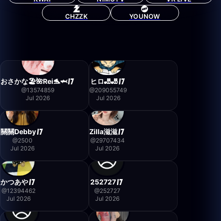
CHZZK
YOUNOW
おさかな🏖🌺Rei🐬🦈
ヒロ🎳🎳
@
13574859
@
209055749
Jul 2026
Jul 2026
關關Debby
Zilla滋滋
@
2500
@
29707434
Jul 2026
Jul 2026
かつあや
252727
@
12394462
@
252727
Jul 2026
Jul 2026