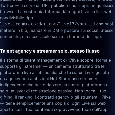
Twitter — ti serve un URL pubblico che si apra in qualsiasi
browser. La nostra piattaforma dà a ogni Live un link web
condivisibile tipo
che puoi
livestreamrecorder.com/live17/your-id
mettere in bio, mandare in DM o postare sui social. Stesso
contenuto, ma accessibile senza la barriera dell'app.
Talent agency e streamer solo, stesso flusso
Il sistema di talent management di 17live scopre, forma e
supporta gli streamer — unicamente strutturato tra le
piattaforme live asiatiche. Sia che tu sia un Liver gestito
da agency con ambizioni Hot Star o uno streamer
indipendente che parte da zero, la nostra piattaforma è
solo un layer di registrazione passivo. Non tocca il tuo
gifting, il ranking, i contratti agency o gli strumenti 17live
— tiene semplicemente una copia di ogni Live sul web
aperto così i tuoi contenuti sopravvivono fuori dall'app.