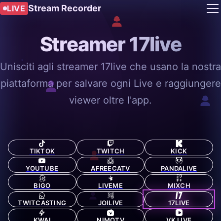
Stream Recorder
LIVE
Streamer 17live
Unisciti agli streamer 17live che usano la nostra
piattaforma per salvare ogni Live e raggiungere
viewer oltre l'app.
TIKTOK
TWITCH
KICK
YOUTUBE
AFREECATV
PANDALIVE
BIGO
LIVEME
MIXCH
TWITCASTING
JOILIVE
17LIVE
KWAI
NIMOTV
VK LIVE