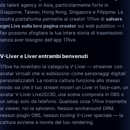
da talent agency in Asia, particolarmente forte in
Giappone, Taiwan, Hong Kong, Singapore e Filippine. La
nostra piattaforma permette ai creator 17live di
salvare
ogni Live sulla loro pagina creator
sul web pubblico — i
fan possono sfogliare la tua intera storia di trasmissioni
senza aver bisogno dell'app 17live.
V-Liver e Liver entrambi benvenuti
17live ha inventato la categoria V-Liver — streamer con
avatar virtuali che si esibiscono come personaggi digitali
personalizzabili. La nostra cattura funziona allo stesso
modo sia che il tuo stream mostri un Liver in face-cam, un
avatar V-Liver Live2D/3D, una scena composta in OBS o
un setup solo da telefono. Qualsiasi cosa 17live trasmetta
ai viewer, noi la salviamo. Nessun workaround DRM,
nessun plugin OBS, nessun tooling V-Liver speciale — la
cattura avviene a monte del tuo rendering.