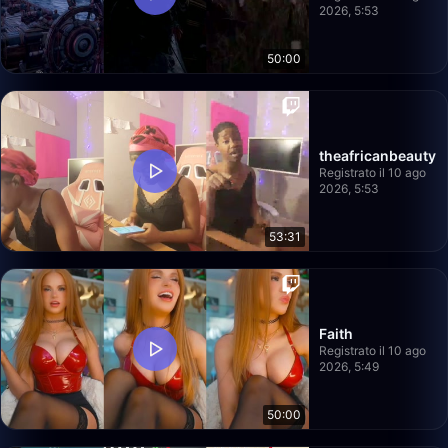
2026, 5:53
50:00
theafricanbeauty
Registrato il 10 ago
2026, 5:53
53:31
Faith
Registrato il 10 ago
2026, 5:49
50:00