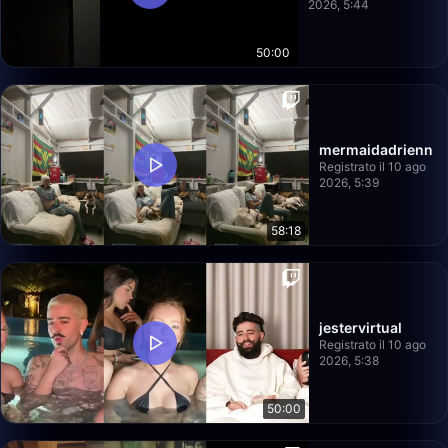
2026, 5:44
50:00
mermaidadrienn
Registrato il 10 ago
2026, 5:39
58:18
jestervirtual
Registrato il 10 ago
2026, 5:38
50:00