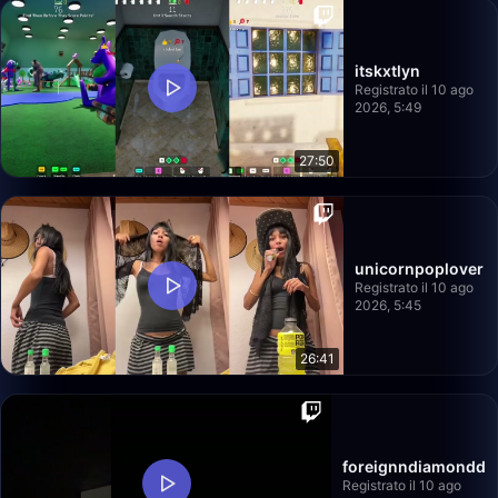
itskxtlyn
Registrato il 10 ago
2026, 5:49
27:50
unicornpoplover
Registrato il 10 ago
2026, 5:45
26:41
foreignndiamondd
Registrato il 10 ago