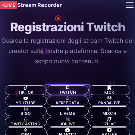
Stream Recorder
LIVE
Registrazioni Twitch
Guarda le registrazioni degli stream Twitch dei
creator sulla nostra piattaforma. Scarica e
scopri nuovi contenuti.
TIKTOK
TWITCH
KICK
YOUTUBE
AFREECATV
PANDALIVE
BIGO
LIVEME
MIXCH
TWITCASTING
JOILIVE
17LIVE
KWAI
NIMOTV
VK LIVE