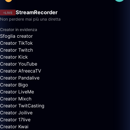
StreamRecorder
LIVE
Non perdere mai più una diretta
Creator in evidenza
Sfoglia creator
Creator TikTok
Creator Twitch
Creator Kick
Creator YouTube
Creator AfreecaTV
Creator Pandalive
Creator Bigo
Creator LiveMe
Creator Mixch
Creator TwitCasting
Creator Joilive
Creator 17live
Creator Kwai