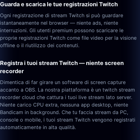
Guarda e scarica le tue registrazioni Twitch
Ogni registrazione di stream Twitch si può guardare
istantaneamente nel browser — niente ads, niente
interruzioni. Gli utenti premium possono scaricare le
proprie registrazioni Twitch come file video per la visione
offline o il riutilizzo dei contenuti.
Registra i tuoi stream Twitch — niente screen
recorder
Dimentica di far girare un software di screen capture
accanto a OBS. La nostra piattaforma è un twitch stream
recorder cloud che cattura i tuoi live stream lato server.
Niente carico CPU extra, nessuna app desktop, niente
Bandicam in background. Che tu faccia stream da PC,
console o mobile, i tuoi stream Twitch vengono registrati
automaticamente in alta qualità.