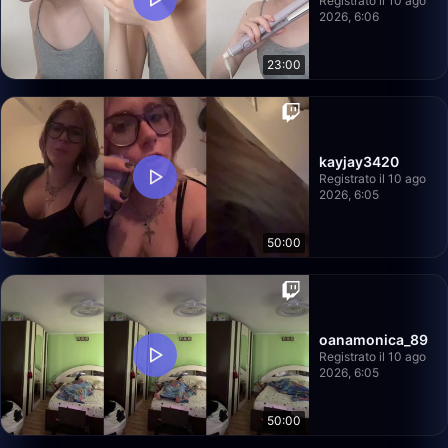
Registrato il 10 ago
2026, 6:06
23:00
kayjay3420
Registrato il 10 ago
2026, 6:05
50:00
oanamonica_89
Registrato il 10 ago
2026, 6:05
50:00