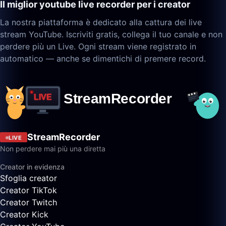
Il miglior youtube live recorder per i creator
La nostra piattaforma è dedicato alla cattura dei live
stream YouTube. Iscriviti gratis, collega il tuo canale e non
perdere più un Live. Ogni stream viene registrato in
automatico — anche se dimentichi di premere record.
StreamRecorder
LIVE
Non perdere mai più una diretta
Creator in evidenza
Sfoglia creator
Creator TikTok
Creator Twitch
Creator Kick