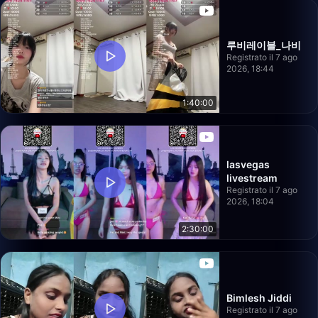
루비레이블_나비
Registrato il 7 ago
2026, 18:44
1:40:00
lasvegas
livestream
Registrato il 7 ago
2026, 18:04
2:30:00
Bimlesh Jiddi
Registrato il 7 ago