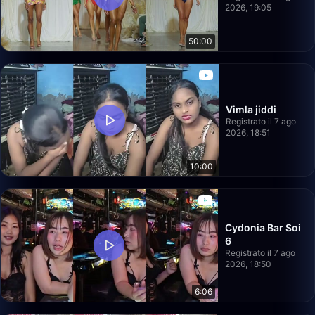
2026, 19:05
50:00
Vimla jiddi
Registrato il 7 ago
2026, 18:51
10:00
Cydonia Bar Soi
6
Registrato il 7 ago
2026, 18:50
6:06