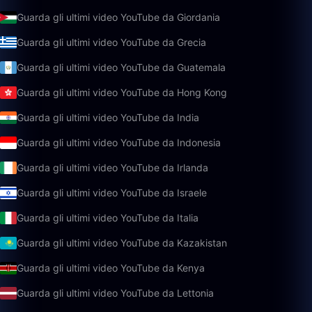
Guarda gli ultimi video YouTube da Giordania
Guarda gli ultimi video YouTube da Grecia
Guarda gli ultimi video YouTube da Guatemala
Guarda gli ultimi video YouTube da Hong Kong
Guarda gli ultimi video YouTube da India
Guarda gli ultimi video YouTube da Indonesia
Guarda gli ultimi video YouTube da Irlanda
Guarda gli ultimi video YouTube da Israele
Guarda gli ultimi video YouTube da Italia
Guarda gli ultimi video YouTube da Kazakistan
Guarda gli ultimi video YouTube da Kenya
Guarda gli ultimi video YouTube da Lettonia