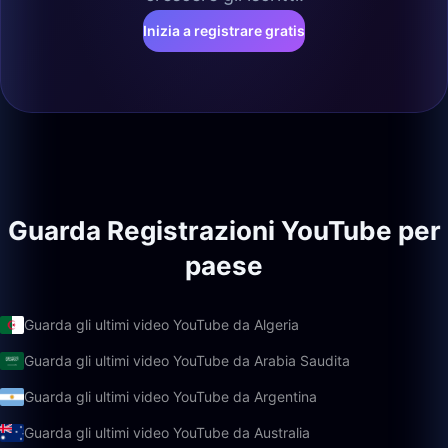
Inizia a registrare gratis
Guarda Registrazioni YouTube per
paese
Guarda gli ultimi video YouTube da Algeria
Guarda gli ultimi video YouTube da Arabia Saudita
Guarda gli ultimi video YouTube da Argentina
Guarda gli ultimi video YouTube da Australia