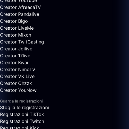
Creator YouTube
Creator AfreecaTV
Creator Pandalive
Creator Bigo
Creator LiveMe
Creator Mixch
Creator TwitCasting
Creator Joilive
Creator 17live
Creator Kwai
Creator NimoTV
Creator VK Live
Creator Chzzk
Creator YouNow
Guarda le registrazioni
Sfoglia le registrazioni
Registrazioni TikTok
Registrazioni Twitch
Registrazioni Kick