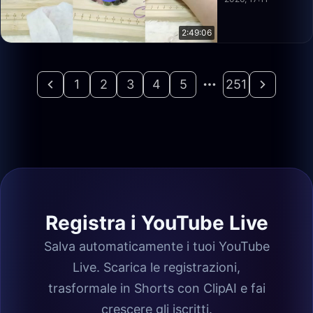
2:49:06
1
2
3
4
5
251
Registra i YouTube Live
Salva automaticamente i tuoi YouTube
Live. Scarica le registrazioni,
trasformale in Shorts con ClipAI e fai
crescere gli iscritti.