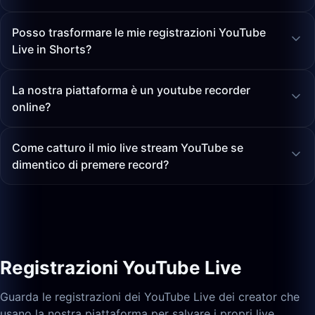
Posso trasformare le mie registrazioni YouTube
Live in Shorts?
La nostra piattaforma è un youtube recorder
online?
Come catturo il mio live stream YouTube se
dimentico di premere record?
Registrazioni YouTube Live
Guarda le registrazioni dei YouTube Live dei creator che
usano la nostra piattaforma per salvare i propri live