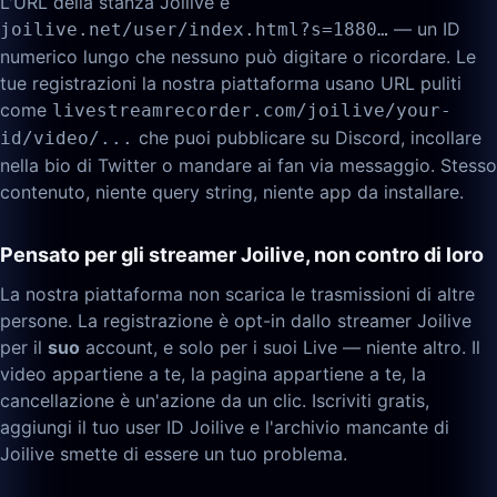
L'URL della stanza Joilive è
— un ID
joilive.net/user/index.html?s=1880…
numerico lungo che nessuno può digitare o ricordare. Le
tue registrazioni la nostra piattaforma usano URL puliti
come
livestreamrecorder.com/joilive/your-
che puoi pubblicare su Discord, incollare
id/video/...
nella bio di Twitter o mandare ai fan via messaggio. Stesso
contenuto, niente query string, niente app da installare.
Pensato per gli streamer Joilive, non contro di loro
La nostra piattaforma non scarica le trasmissioni di altre
persone. La registrazione è opt-in dallo streamer Joilive
per il
suo
account, e solo per i suoi Live — niente altro. Il
video appartiene a te, la pagina appartiene a te, la
cancellazione è un'azione da un clic. Iscriviti gratis,
aggiungi il tuo user ID Joilive e l'archivio mancante di
Joilive smette di essere un tuo problema.