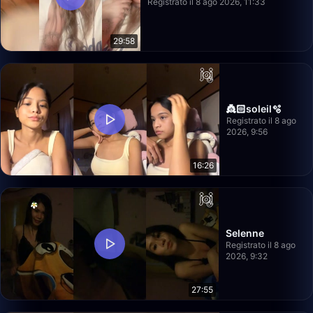
Registrato il 8 ago 2026, 11:33
29:58
👸🏻soleil🫧
Registrato il 8 ago
2026, 9:56
16:26
Selenne
Registrato il 8 ago
2026, 9:32
27:55