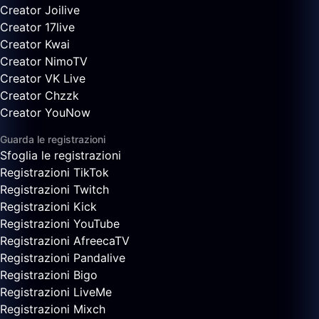
Creator Joilive
Creator 17live
Creator Kwai
Creator NimoTV
Creator VK Live
Creator Chzzk
Creator YouNow
Guarda le registrazioni
Sfoglia le registrazioni
Registrazioni TikTok
Registrazioni Twitch
Registrazioni Kick
Registrazioni YouTube
Registrazioni AfreecaTV
Registrazioni Pandalive
Registrazioni Bigo
Registrazioni LiveMe
Registrazioni Mixch