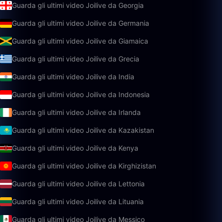
Guarda gli ultimi video Joilive da Georgia
Guarda gli ultimi video Joilive da Germania
Guarda gli ultimi video Joilive da Giamaica
Guarda gli ultimi video Joilive da Grecia
Guarda gli ultimi video Joilive da India
Guarda gli ultimi video Joilive da Indonesia
Guarda gli ultimi video Joilive da Irlanda
Guarda gli ultimi video Joilive da Kazakistan
Guarda gli ultimi video Joilive da Kenya
Guarda gli ultimi video Joilive da Kirghizistan
Guarda gli ultimi video Joilive da Lettonia
Guarda gli ultimi video Joilive da Lituania
Guarda gli ultimi video Joilive da Messico