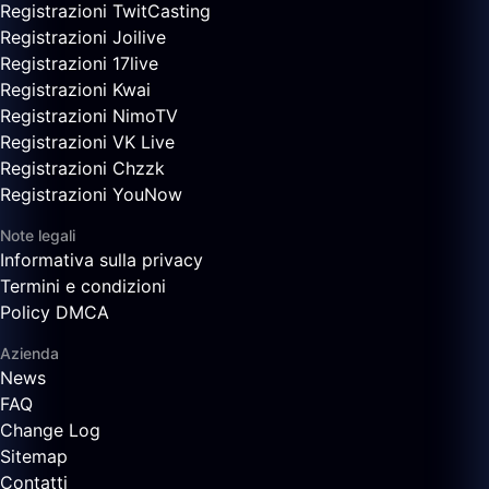
Registrazioni TwitCasting
Registrazioni Joilive
Registrazioni 17live
Registrazioni Kwai
Registrazioni NimoTV
Registrazioni VK Live
Registrazioni Chzzk
Registrazioni YouNow
Note legali
Informativa sulla privacy
Termini e condizioni
Policy DMCA
Azienda
News
FAQ
Change Log
Sitemap
Contatti