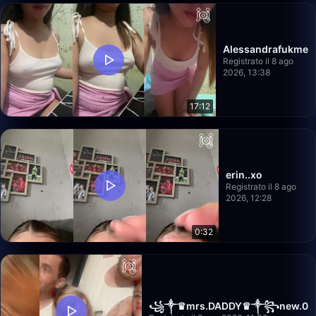
Alessandrafukme
Registrato il 8 ago
2026, 13:38
17:12
erin..xo
Registrato il 8 ago
2026, 12:28
0:32
꧁༒♛mrs.DADDY♛༒꧂new.0