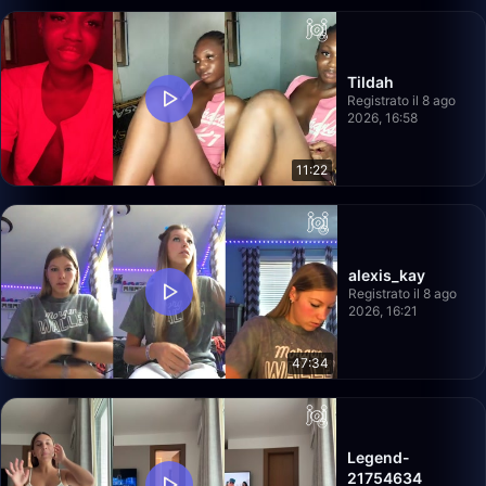
Tildah
Registrato il 8 ago
2026, 16:58
11:22
alexis_kay
Registrato il 8 ago
2026, 16:21
47:34
Legend-
21754634