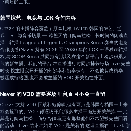
下调后的上限。
韩国综艺、电竞与 LCK 合作内容
Chzzk 的主播阵容覆盖了原本扎根 Twitch 韩国的综艺、游
戏、IRL 与音乐场景 — 跨整天的订阅马拉松、长时间的闲聊直
播、转播 League of Legends Champions Korea 赛事的电竞
合作频道(Naver 持有 2026 至 2030 年的 LCK 韩语独家转播
权,与 SOOP Korea 共同持有),以及在这个新平台上稳步积累人
气的新主播。我们的平台 在直播进行时同步捕获每场 Live,完整
时长,按主播实际开播的分辨率和帧率保存。不会被剪成精华、
被压成缩略图,也不会被主播的 VOD 开关挡在外面。
Naver 的 VOD 需要逐场开启,而且不会一直留
Chzzk 支持 VOD 回放和短剪辑,但有两点是韩国存档圈一上来
就会撞到的。VOD 得逐场开启,很多主播干脆把开关关掉 — 尤
其是订阅马拉松、商务合作场,还有那些他们不希望被完整回看
的活动。Live 结束时如果 VOD 是关着的,这场直播在 Chzzk 那