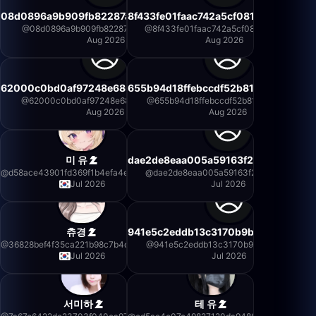
08d0896a9b909fb82287a0d4ee730827
8f433fe01faac742a5cf0819e42397de
@
08d0896a9b909fb82287a0d4ee730827
@
8f433fe01faac742a5cf0819e42397de
Aug 2026
Aug 2026
62000c0bd0af97248e68632a02cefbb9
655b94d18ffebccdf52b81848a334a3d
@
62000c0bd0af97248e68632a02cefbb9
@
655b94d18ffebccdf52b81848a334a3d
Aug 2026
Aug 2026
미 유
dae2de8eaa005a59163f2e4c045e1aa
@
d58ace43901fd369f1b4efa4ed175103
@
dae2de8eaa005a59163f2e4c045e1aa1
Jul 2026
Jul 2026
츄경
941e5c2eddb13c3170b9bc57b9e5727
@
36828bef4f35ca221b98c7b4dc55b218
@
941e5c2eddb13c3170b9bc57b9e57271
Jul 2026
Jul 2026
서미하
테 유