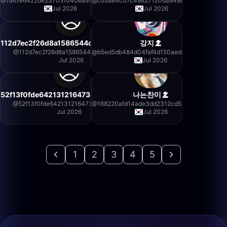
@
7a67e6422de23703f040ea97d7296aad
@
cd5ae4c07c49827120da9486e13454f5
Jul 2026
Jul 2026
112d7ec2f26d8a1586544c873c1486fc
강지
@
112d7ec2f26d8a1586544c873c1486fc
@
b5ed5db484d04faf4d150aedd362f34b
Jul 2026
Jul 2026
52f13f0fde6421312164730f1332a5f1
나는찬미
@
52f13f0fde6421312164730f1332a5f1
@
168220afd14ade3dd2312cd5484f0013
Jul 2026
Jul 2026
1
2
3
4
5