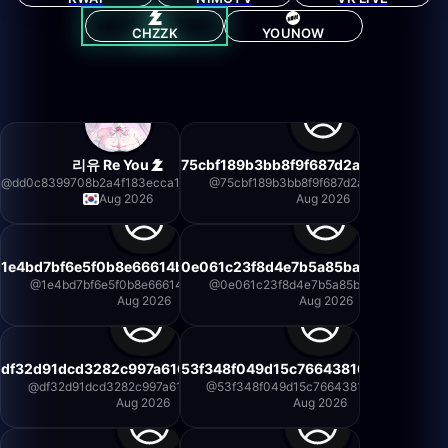
CHZZK
YOUNOW
리유 Re You
75cbf189b3bb8f9f687d2aca0d0a382
@
dd0c8399708b2a4f183ecca14e7175c1
@
75cbf189b3bb8f9f687d2aca0d0a382b
Aug 2026
Aug 2026
1e4bd7bf6e5f0b8e66614b5b9888c51d
0e061c23f8d4e7b5a85ba52b7e18bd5
@
1e4bd7bf6e5f0b8e66614b5b9888c51d
@
0e061c23f8d4e7b5a85ba52b7e18bd5b
Aug 2026
Aug 2026
df32d91dcd3282c997a616f8a7b74543
53f348f049d15c76643816fa49acfee6
@
df32d91dcd3282c997a616f8a7b74543
@
53f348f049d15c76643816fa49acfee6
Aug 2026
Aug 2026