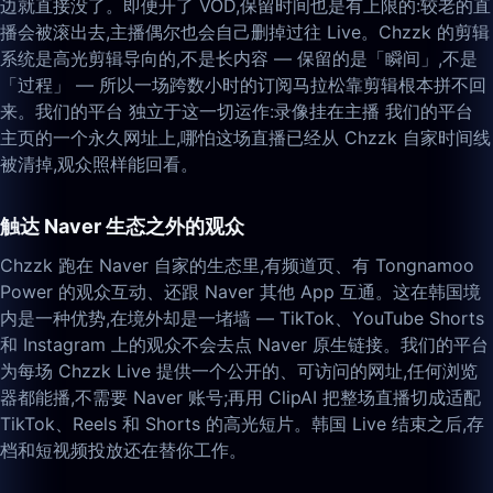
边就直接没了。即便开了 VOD,保留时间也是有上限的:较老的直
播会被滚出去,主播偶尔也会自己删掉过往 Live。Chzzk 的剪辑
系统是高光剪辑导向的,不是长内容 — 保留的是「瞬间」,不是
「过程」 — 所以一场跨数小时的订阅马拉松靠剪辑根本拼不回
来。我们的平台 独立于这一切运作:录像挂在主播 我们的平台
主页的一个永久网址上,哪怕这场直播已经从 Chzzk 自家时间线
被清掉,观众照样能回看。
触达 Naver 生态之外的观众
Chzzk 跑在 Naver 自家的生态里,有频道页、有 Tongnamoo
Power 的观众互动、还跟 Naver 其他 App 互通。这在韩国境
内是一种优势,在境外却是一堵墙 — TikTok、YouTube Shorts
和 Instagram 上的观众不会去点 Naver 原生链接。我们的平台
为每场 Chzzk Live 提供一个公开的、可访问的网址,任何浏览
器都能播,不需要 Naver 账号;再用 ClipAI 把整场直播切成适配
TikTok、Reels 和 Shorts 的高光短片。韩国 Live 结束之后,存
档和短视频投放还在替你工作。