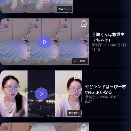
3:45:20
月城くんは救世主
（ちゃそ）
录制于 2026年8月6日
11:18
2:30:00
やどランドはっぴー村
theふぁいなる
录制于 2026年8月6日
9:39
1:31:51