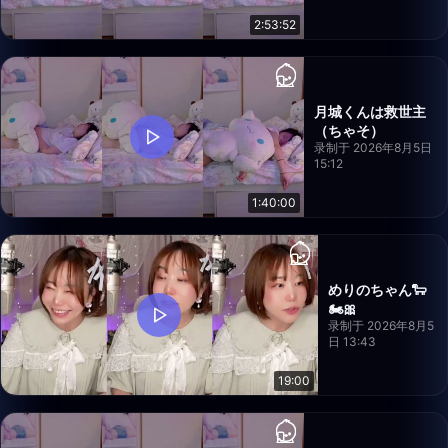
2:53:52
月城くんは救世主
（ちゃそ）
录制于 2026年8月5日
15:12
1:40:00
めりのちゃん🐑
🏍️🎀
录制于 2026年8月5
日 13:43
19:00