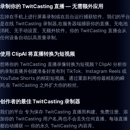
录制你的 TwitCasting 直播 — 无需额外应用
忘掉在手机上进行屏幕录制或在后台运行捕获软件。我们的平台
是在线 TwitCasting 录制器,在服务器端捕获你的直播。无电池
消耗、无手动设置、无额外软件。你的 TwitCasting 直播会从
任何设备自动以高质量录制。
使用 ClipAI 将直播转换为短视频
想将你的 TwitCasting 直播录像转换为短视频？ClipAI 分析你
的录制直播并创建准备好发布到 TikTok、Instagram Reels 或
YouTube Shorts 的精彩短视频。通过重新利用你最精彩的瞬
间,在 TwitCasting 之外扩大你的粉丝。
创作者的最佳 TwitCasting 录制器
我们的平台 专为保存 TwitCasting 直播而构建。免费注册、添
加你的 TwitCasting 用户名,再也不会丢失任何直播。每场直播
都自动捕获 — 你的永久 TwitCasting 内容库。