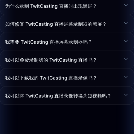
为什么录制 TwitCasting 直播时出现黑屏？
如何修复 TwitCasting 直播屏幕录制器的黑屏？
我需要 TwitCasting 直播屏幕录制器吗？
我可以免费录制我的 TwitCasting 直播吗？
我可以下载我的 TwitCasting 直播录像吗？
我可以将 TwitCasting 直播录像转换为短视频吗？