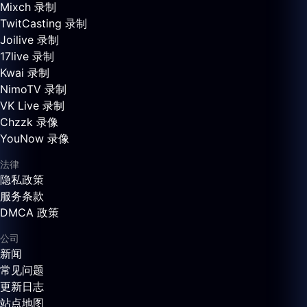
Mixch 录制
TwitCasting 录制
Joilive 录制
17live 录制
Kwai 录制
NimoTV 录制
VK Live 录制
Chzzk 录像
YouNow 录像
法律
隐私政策
服务条款
DMCA 政策
公司
新闻
常见问题
更新日志
站点地图