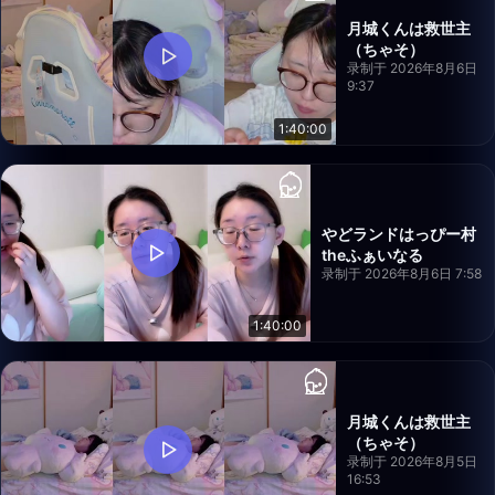
月城くんは救世主
（ちゃそ）
录制于 2026年8月6日
9:37
1:40:00
やどランドはっぴー村
theふぁいなる
录制于 2026年8月6日 7:58
1:40:00
月城くんは救世主
（ちゃそ）
录制于 2026年8月5日
16:53