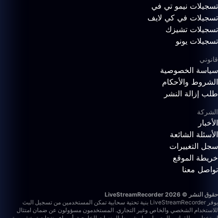
تسجيلات نيمو تي في
تسجيلات في كي لايف
تسجيلات تشيزك
تسجيلات يونو
قانوني
سياسة الخصوصية
الشروط والأحكام
طلب إزالة النشر
الشركة
الأخبار
الأسئلة الشائعة
سجل التغييرات
خريطة الموقع
تواصل معنا
حقوق النشر © 2026 LiveStreamRecorder
يوفر LiveStreamRecorder بنية تحتية سحابية تمكن المستخدمين من تسجيل البث
للاستخدام الشخصي والخاص وغير التجاري. المستخدمون مسؤولون عن ضمان امتثال
استخدامهم للقوانين المعمول بها وشروط المنصات الخارجية.
أسماء منتجات تويتش ويوتيوب