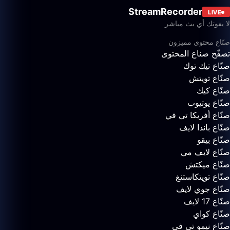
StreamRecorder
LIVE
لا يفوتك أي بث مباشر
صنّاع محتوى مميزون
تصفّح صناع المحتوى
صنّاع تيك توك
صنّاع تويتش
صنّاع كيك
صنّاع يوتيوب
صنّاع أفريكا تي في
صنّاع باندا لايف
صنّاع بيقو
صنّاع لايف مي
صنّاع ميكتش
صنّاع تويتكاستنغ
صنّاع جوي لايف
صنّاع 17 لايف
صنّاع كواي
صنّاع نيمو تي في