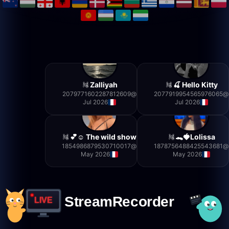
Zalliyah
Hello Kitty 🍒
2079771602287812609
@
2077919954565976065
@
Jul 2026
Jul 2026
The wild show ☺️💕
Lolissa🍓🐊
1854986879530710017
@
1878756488425543681
@
May 2026
May 2026