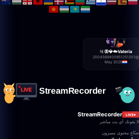
Valeria☁️💎🦋
2004569400851251201
@
May 2026
StreamRecorder
LIVE
لا يفوتك أي بث مباشر
صنّاع محتوى مميزون