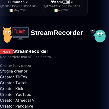
Sum0ne5
🤎Kami🇺🇦
@
1663315073350564865
@
1789427715302545409
May 2026
Apr 2026
StreamRecorder
LIVE
Non perdere mai più una diretta
Creator in evidenza
Sfoglia creator
Creator TikTok
Creator Twitch
Creator Kick
Creator YouTube
Creator AfreecaTV
Creator Pandalive