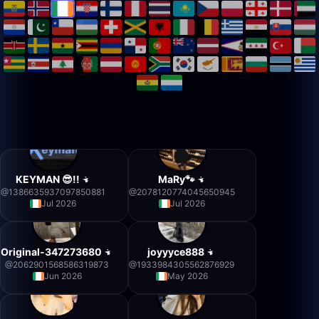
KEYMAN 😎!!
MaRy🐾
@
1386635937097850881
@
2078120774045650945
Jul 2026
Jul 2026
Original-347273680
joyyyce888
@
2062901568586319873
@
1933984305562876929
Jun 2026
May 2026