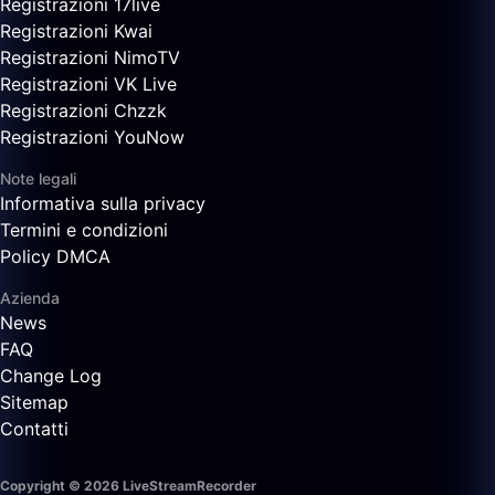
Registrazioni 17live
Registrazioni Kwai
Registrazioni NimoTV
Registrazioni VK Live
Registrazioni Chzzk
Registrazioni YouNow
Note legali
Informativa sulla privacy
Termini e condizioni
Policy DMCA
Azienda
News
FAQ
Change Log
Sitemap
Contatti
Copyright © 2026 LiveStreamRecorder