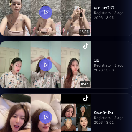
ด.ญ มาริ 🤍
Registrato il 8 ago
2026, 13:05
16:25
มม
Registrato il 8 ago
2026, 13:03
8:44
มินหน้ามึน
Registrato il 8 ago
2026, 13:02