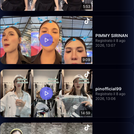
5:53
PIMMY SIRINAN
Registrato il 8 ago
2026, 13:07
9:09
pinofficial99
Registrato il 8 ago
2026, 13:06
14:59