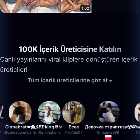
1:02
100K İçerik Üreticisine Katılın
Canlı yayınlarını viral kliplere dönüştüren içerik
üreticileri
Tüm içerik üreticilerine göz at
nnabrat💋🐇
⃤𝑺𝑭𝑿 king🥛✨
Ecee
Девочка стриптизу🥹
🐯หอยหล
innabunnyjane
@
sikingkarn
@
07aln07
@
_mariia999_
@
BBA1