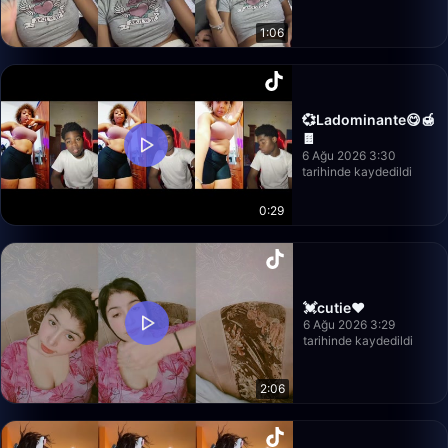
1:06
💞Ladominante😋🍯
🍫
6 Ağu 2026 3:30
tarihinde kaydedildi
0:29
💓cutie♥
6 Ağu 2026 3:29
tarihinde kaydedildi
2:06