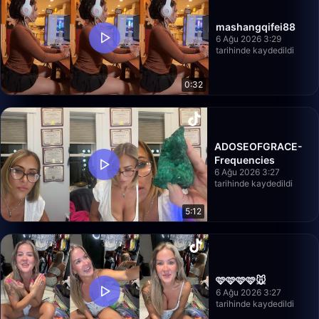
mashangqifei88
6 Ağu 2026 3:29
tarihinde kaydedildi
0:32
ADOSEOFGRACE-
Frequencies
6 Ağu 2026 3:27
tarihinde kaydedildi
5:12
🩷🩷🩷🩷🐭
6 Ağu 2026 3:27
tarihinde kaydedildi