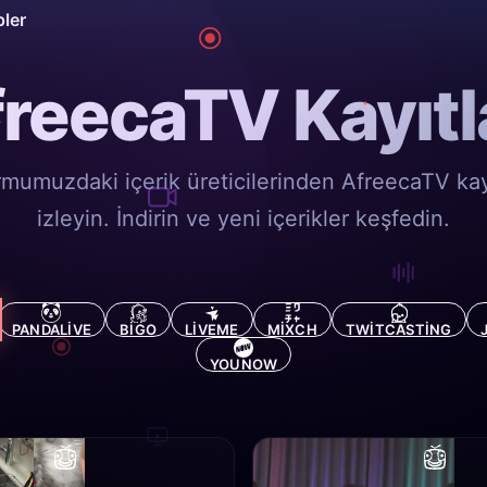
pler
reecaTV Kayıtl
rmumuzdaki içerik üreticilerinden AfreecaTV kayı
izleyin. İndirin ve yeni içerikler keşfedin.
PANDALIVE
BIGO
LIVEME
MIXCH
TWITCASTING
YOUNOW