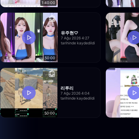
1:40:00
유주현♡
7 Ağu 2026 4:27
tarihinde kaydedildi
50:00
리루리
7 Ağu 2026 4:04
tarihinde kaydedildi
50:00