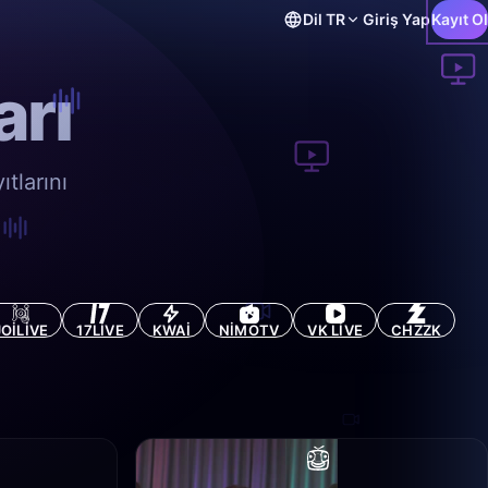
Dil
TR
Giriş Yap
Kayıt Ol
arı
tlarını
JOILIVE
17LIVE
KWAI
NIMOTV
VK LIVE
CHZZK