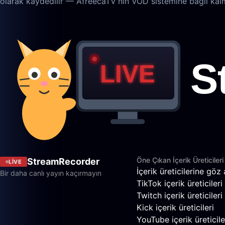
olarak kaydedilir — AfreecaTV'nin VOD sistemine bağlı kalm
Öne Çıkan İçerik Üreticileri
StreamRecorder
LIVE
İçerik üreticilerine göz 
Bir daha canlı yayın kaçırmayın
TikTok içerik üreticileri
Twitch içerik üreticileri
Kick içerik üreticileri
YouTube içerik üreticile