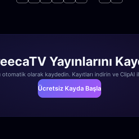
reecaTV Yayınlarını Kay
otomatik olarak kaydedin. Kayıtları indirin ve ClipAI il
Ücretsiz Kayda Başla