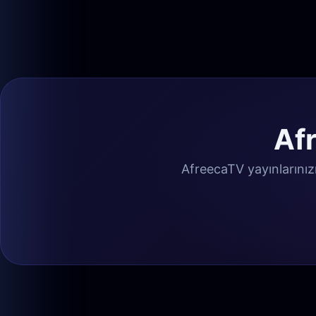
Af
AfreecaTV yayınlarınızı 