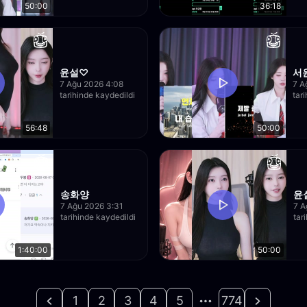
50:00
36:18
윤설♡
서
7 Ağu 2026 4:08
7 A
tarihinde kaydedildi
tar
56:48
50:00
송화양
윤
7 Ağu 2026 3:31
7 A
tarihinde kaydedildi
tar
1:40:00
50:00
1
2
3
4
5
774