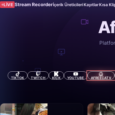
Stream Recorder
LIVE
İçerik Üreticileri
Kayıtlar
Kısa Kli
Af
Platfo
TIKTOK
TWITCH
KICK
YOUTUBE
AFREECATV