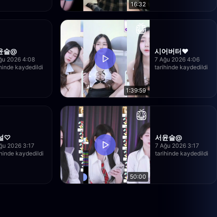
16:32
윤슬@
시어버터♥
ğu 2026 4:08
7 Ağu 2026 4:06
ihinde kaydedildi
tarihinde kaydedildi
1:39:59
설♡
서윤슬@
ğu 2026 3:17
7 Ağu 2026 3:17
ihinde kaydedildi
tarihinde kaydedildi
50:00