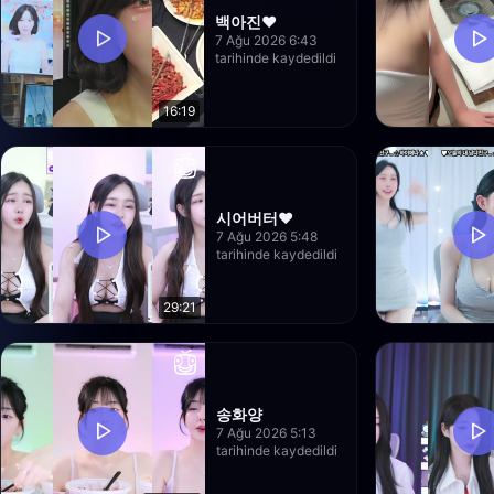
백아진♥
7 Ağu 2026 6:43
tarihinde kaydedildi
16:19
시어버터♥
7 Ağu 2026 5:48
tarihinde kaydedildi
29:21
송화양
7 Ağu 2026 5:13
tarihinde kaydedildi