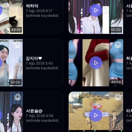
박하악
서
7 Ağu 2026 6:17
7 A
tarihinde kaydedildi
tar
49:59
50:00
강지아♥
허
7 Ağu 2026 5:40
7 A
tarihinde kaydedildi
tar
50:00
49:08
서윤슬@
리
7 Ağu 2026 4:59
7 A
tarihinde kaydedildi
tar