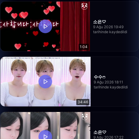
소은♡
9 Ağu 2026 19:49
tarihinde kaydedildi
1:04
수수ෆ
9 Ağu 2026 18:11
tarihinde kaydedildi
34:46
소은♡
9 Ağu 2026 17:22