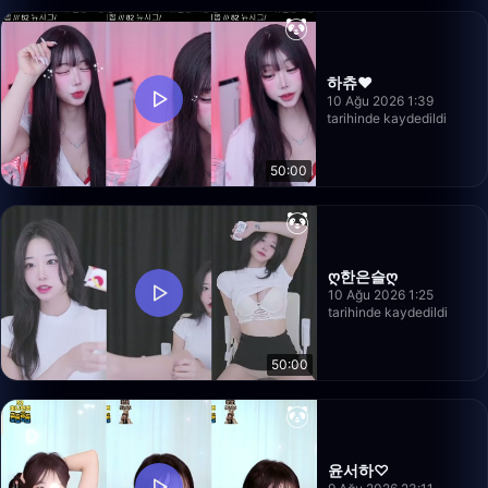
하츄♥
10 Ağu 2026 1:39
tarihinde kaydedildi
50:00
ღ한은슬ღ
10 Ağu 2026 1:25
tarihinde kaydedildi
50:00
윤서하♡