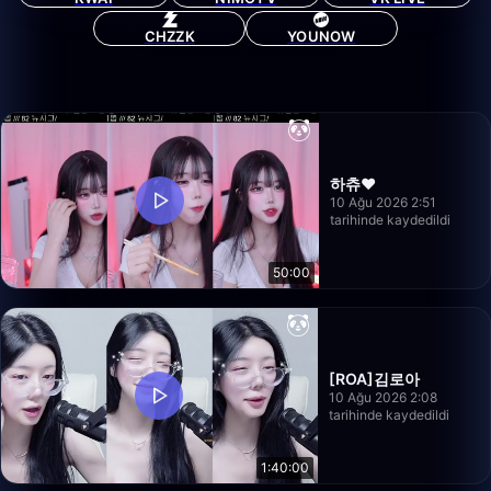
CHZZK
YOUNOW
하츄♥
10 Ağu 2026 2:51
tarihinde kaydedildi
50:00
[ROA]김로아
10 Ağu 2026 2:08
tarihinde kaydedildi
1:40:00