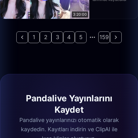
3:20:00
1
2
3
4
5
159
Pandalive Yayınlarını
Kaydet
Pandalive yayınlarınızı otomatik olarak
kaydedin. Kayıtları indirin ve ClipAI ile