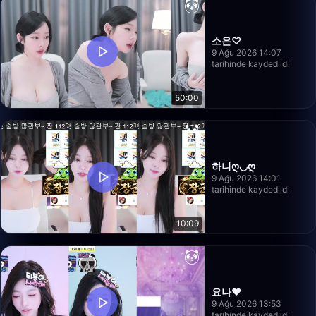
소은♡
9 Ağu 2026 14:07
tarihinde kaydedildi
50:00
하니ღ◡ღ
9 Ağu 2026 14:01
tarihinde kaydedildi
10:09
요나❤️
9 Ağu 2026 13:53
tarihinde kaydedildi