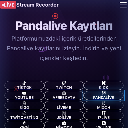
Stream Recorder
LIVE
Pandalive Kayıtları
Platformumuzdaki içerik üreticilerinden
Pandalive kayıtlarını izleyin. İndirin ve yeni
içerikler keşfedin.
TIKTOK
TWITCH
KICK
YOUTUBE
AFREECATV
PANDALIVE
BIGO
LIVEME
MIXCH
TWITCASTING
JOILIVE
17LIVE
KWAI
NIMOTV
VK LIVE