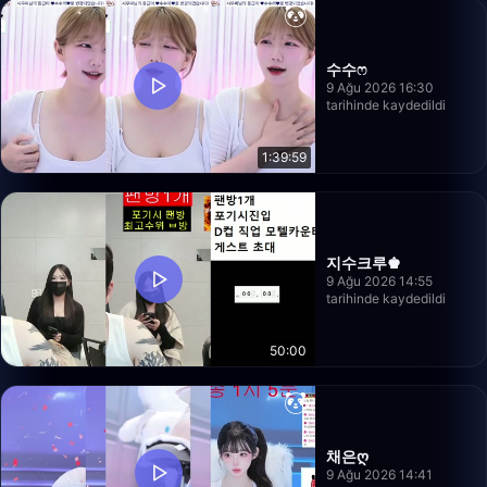
수수ෆ
9 Ağu 2026 16:30
tarihinde kaydedildi
1:39:59
지수크루♚
9 Ağu 2026 14:55
tarihinde kaydedildi
50:00
채은ღ
9 Ağu 2026 14:41