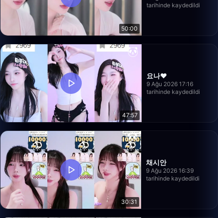
tarihinde kaydedildi
50:00
요나❤️
9 Ağu 2026 17:16
tarihinde kaydedildi
47:57
채시안
9 Ağu 2026 16:39
tarihinde kaydedildi
30:31