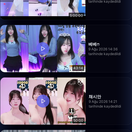
tarihinde kaydedildi
5:00:00
베베ෆ
9 Ağu 2026 14:36
tarihinde kaydedildi
43:14
채시안
9 Ağu 2026 14:21
tarihinde kaydedildi
50:00