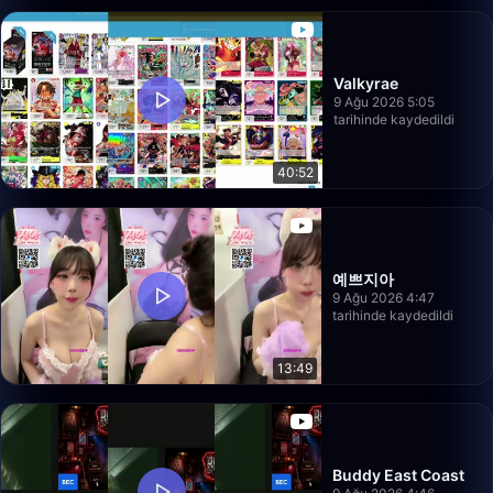
Valkyrae
9 Ağu 2026 5:05
tarihinde kaydedildi
40:52
예쁘지아
9 Ağu 2026 4:47
tarihinde kaydedildi
13:49
Buddy East Coast