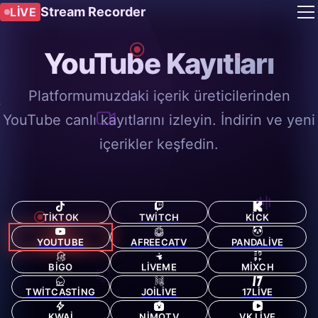
Stream Recorder
LIVE
YouTube Kayıtları
Platformumuzdaki içerik üreticilerinden
YouTube canlı kayıtlarını izleyin. İndirin ve yeni
içerikler keşfedin.
TIKTOK
TWITCH
KICK
YOUTUBE
AFREECATV
PANDALIVE
BIGO
LIVEME
MIXCH
TWITCASTING
JOILIVE
17LIVE
KWAI
NIMOTV
VK LIVE