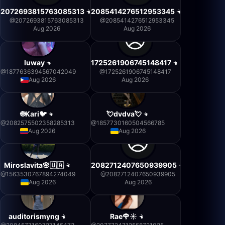
2072693815763085313
2085414276512953345
@
2072693815763085313
@
2085414276512953345
Aug 2026
Aug 2026
luway
1725261906745148417
@
1877636394567042049
@
1725261906745148417
Aug 2026
Aug 2026
🌐Kari🐦
💘dvdva💘
@
2082575502358285313
@
1857730160504566785
Aug 2026
Aug 2026
Miroslavita🌸🇺🇦
2082712407650939905
@
1563530767894274049
@
2082712407650939905
Aug 2026
Aug 2026
auditorismyng
Rae🌹☀️