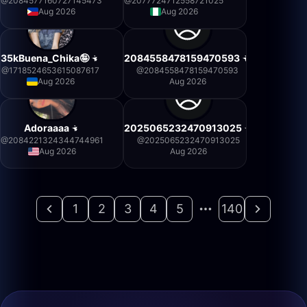
@
2084577160727145473
@
2077724712558721025
Aug 2026
Aug 2026
35kBuena_Chika🤪
2084558478159470593
@
1718524653615087617
@
2084558478159470593
Aug 2026
Aug 2026
Adoraaaa
2025065232470913025
@
2084221324344744961
@
2025065232470913025
Aug 2026
Aug 2026
1
2
3
4
5
140