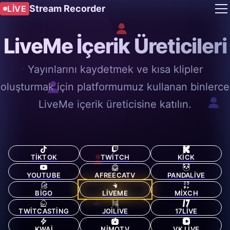
Stream Recorder
LIVE
LiveMe İçerik Üreticileri
Yayınlarını kaydetmek ve kısa klipler
oluşturmak için platformumuz kullanan binlerce
LiveMe içerik üreticisine katılın.
TIKTOK
TWITCH
KICK
YOUTUBE
AFREECATV
PANDALIVE
BIGO
LIVEME
MIXCH
TWITCASTING
JOILIVE
17LIVE
KWAI
NIMOTV
VK LIVE