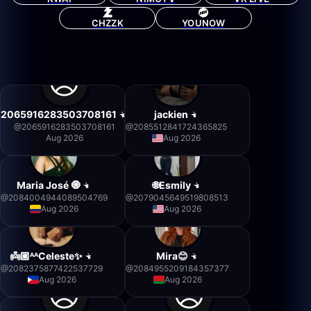
CHZZK
YOUNOW
2065916283503708161
jackien
@
2065916283503708161
@
2085512841724365825
Aug 2026
Aug 2026
Maria José 🧿
🌐Esmily
@
2084004944089504769
@
2079045649519808513
Aug 2026
Aug 2026
👼🏼ᴬᴬCeleste✨
Mira😊
@
2082375877422537729
@
2084955209184357377
Aug 2026
Aug 2026