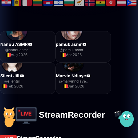
Nanou ASMR
pamuk asmr
@
nanouasmr
@
pamukasmr
Aug 2026
Apr 2026
Silent Jill
Marvin Ndiaye
@
silentjill
@
marvinndiaye_
Feb 2026
Jan 2026