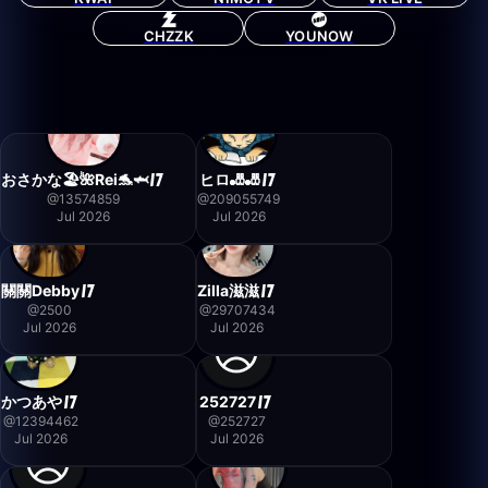
CHZZK
YOUNOW
おさかな🏖🌺Rei🐬🦈
ヒロ🎳🎳
@
13574859
@
209055749
Jul 2026
Jul 2026
關關Debby
Zilla滋滋
@
2500
@
29707434
Jul 2026
Jul 2026
かつあや
252727
@
12394462
@
252727
Jul 2026
Jul 2026