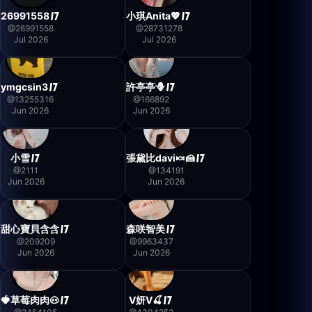
26991558
小琪Anita💖
@
26991558
@
28731278
Jul 2026
Jul 2026
ymgcsin3
許亭亭🪻
@
13255316
@
166892
Jun 2026
Jun 2026
小雪
張黛比davi🍬🍰
@
2111
@
134191
Jun 2026
Jun 2026
甜心寶貝含含
森咲智美
@
209209
@
9963437
Jun 2026
Jun 2026
🍓草莓肉肉🐽
V妍V🍒