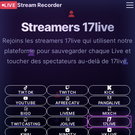
Stream Recorder
LIVE
Streamers 17live
Rejoins les streamers 17live qui utilisent notre
plateforme pour sauvegarder chaque Live et
toucher des spectateurs au-delà de 17live.
TIKTOK
TWITCH
KICK
YOUTUBE
AFREECATV
PANDALIVE
BIGO
LIVEME
MIXCH
TWITCASTING
JOILIVE
17LIVE
KWAI
NIMOTV
VK LIVE