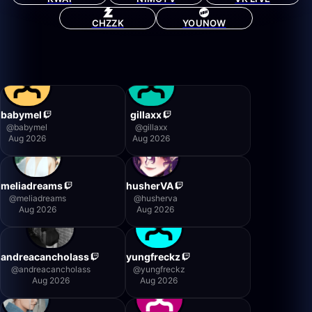
CHZZK
YOUNOW
babymel
gillaxx
@
babymel
@
gillaxx
Aug 2026
Aug 2026
meliadreams
husherVA
@
meliadreams
@
husherva
Aug 2026
Aug 2026
andreacancholass
yungfreckz
@
andreacancholass
@
yungfreckz
Aug 2026
Aug 2026