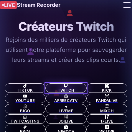
Stream Recorder
LIVE
Créateurs Twitch
Rejoins des milliers de créateurs Twitch qui
utilisent notre plateforme pour sauvegarder
leurs streams et créer des clips courts.
TIKTOK
TWITCH
KICK
YOUTUBE
AFREECATV
PANDALIVE
BIGO
LIVEME
MIXCH
TWITCASTING
JOILIVE
17LIVE
KWAI
NIMOTV
VK LIVE