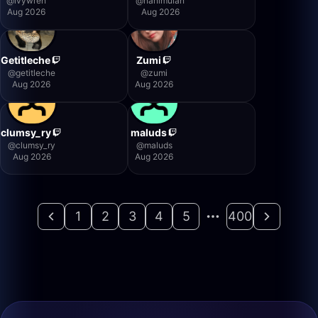
@
ivywren
@
nanimulan
Aug 2026
Aug 2026
Getitleche
Zumi
@
getitleche
@
zumi
Aug 2026
Aug 2026
clumsy_ry
maluds
@
clumsy_ry
@
maluds
Aug 2026
Aug 2026
1
2
3
4
5
400