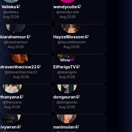
Velleka
wendycutie
@
velleka
@
wendycutie
Aug 2026
Aug 2026
kiarahamour
HayzelBlossom
@
kiarahamour
@
hayzelblossom
Aug 2026
Aug 2026
draventhecrow22
ElParigoTV
@
draventhecrow22
@
elparigotv
Aug 2026
Aug 2026
thanyana
dongeuran
@
thanyana
@
dongeuran
Aug 2026
Aug 2026
ivywren
nanimulan