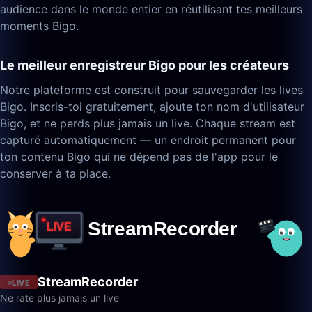
audience dans le monde entier en réutilisant tes meilleurs
moments Bigo.
Le meilleur enregistreur Bigo pour les créateurs
Notre plateforme est construit pour sauvegarder les lives
Bigo. Inscris-toi gratuitement, ajoute ton nom d'utilisateur
Bigo, et ne perds plus jamais un live. Chaque stream est
capturé automatiquement — un endroit permanent pour
ton contenu Bigo qui ne dépend pas de l'app pour le
conserver à ta place.
StreamRecorder
LIVE
Ne rate plus jamais un live