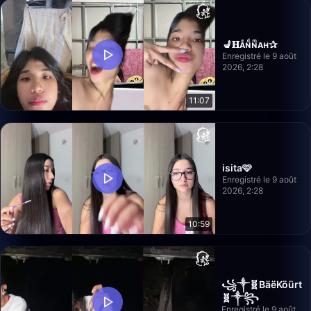
💺𝐇ᴀͣɴͩɴͫᴀʜ✰
Enregistré le 9 août
2026, 2:28
11:07
isita🩷
Enregistré le 9 août
2026, 2:28
10:59
꧁༒🧬BäëKöürt
🧬༒꧂
Enregistré le 9 août