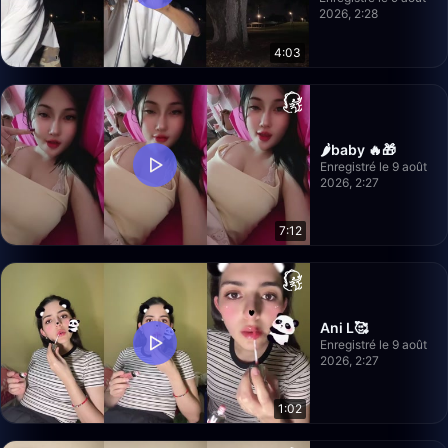
2026, 2:28
4:03
🌶baby 🔥🎁
Enregistré le 9 août
2026, 2:27
7:12
Ani L🥰
Enregistré le 9 août
2026, 2:27
1:02