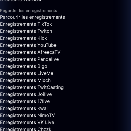
Regarder les enregistrements
Parcourir les enregistrements
Enregistrements TikTok
Enregistrements Twitch
Enregistrements Kick
Enregistrements YouTube
Enregistrements AfreecaTV
Enregistrements Pandalive
Enregistrements Bigo
Enregistrements LiveMe
Enregistrements Mixch
Enregistrements TwitCasting
Enregistrements Joilive
Enregistrements 17live
Enregistrements Kwai
Enregistrements NimoTV
Enregistrements VK Live
Enregistrements Chzzk