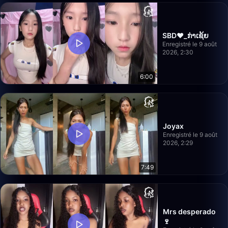
SBD❤️_ກ່າເຊ້ຍ
Enregistré le 9 août
2026, 2:30
6:00
Joyax
Enregistré le 9 août
2026, 2:29
7:49
Mrs desperado
🍷