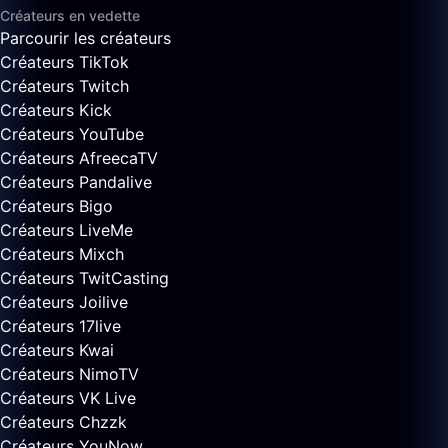
Créateurs en vedette
Parcourir les créateurs
Créateurs TikTok
Créateurs Twitch
Créateurs Kick
Créateurs YouTube
Créateurs AfreecaTV
Créateurs Pandalive
Créateurs Bigo
Créateurs LiveMe
Créateurs Mixch
Créateurs TwitCasting
Créateurs Joilive
Créateurs 17live
Créateurs Kwai
Créateurs NimoTV
Créateurs VK Live
Créateurs Chzzk
Créateurs YouNow