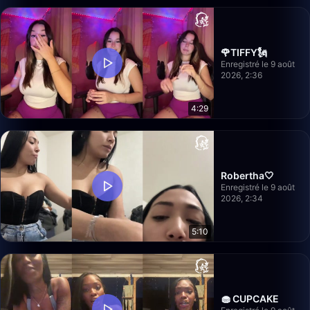
🌹TIFFY🗽
Enregistré le 9 août
2026, 2:36
4:29
Robertha🤍
Enregistré le 9 août
2026, 2:34
5:10
🧁 CUPCAKE