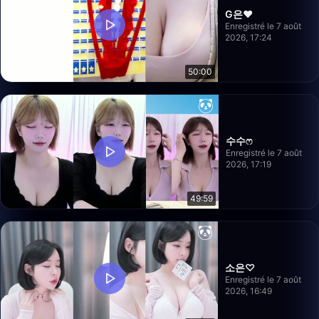
G은❤️
Enregistré le 7 août
2026, 17:24
50:00
수수ෆ
Enregistré le 7 août
2026, 17:19
49:59
소은♡
Enregistré le 7 août
2026, 16:49