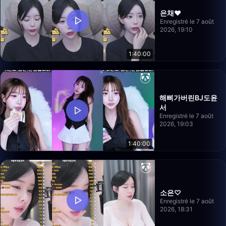
은채❤️
Enregistré le 7 août
2026, 19:10
1:40:00
해삐가버린BJ도윤
서
Enregistré le 7 août
2026, 19:03
1:40:00
소은♡
Enregistré le 7 août
2026, 18:31