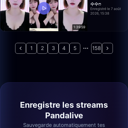
수수ෆ
Enregistré le 7 août
2026, 15:38
1:39:59
1
2
3
4
5
158
Enregistre les streams
Pandalive
Sauvegarde automatiquement tes