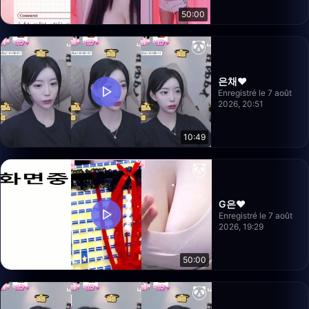
50:00
은채❤️
Enregistré le 7 août
2026, 20:51
10:49
G은❤️
Enregistré le 7 août
2026, 19:29
50:00