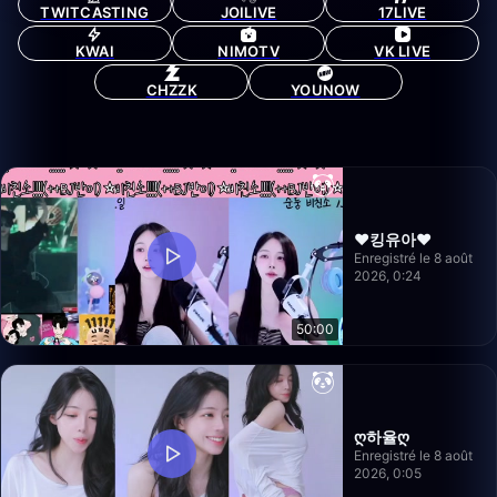
TWITCASTING
JOILIVE
17LIVE
KWAI
NIMOTV
VK LIVE
CHZZK
YOUNOW
❤️킹유아❤️
Enregistré le 8 août
2026, 0:24
50:00
ღ하율ღ
Enregistré le 8 août
2026, 0:05