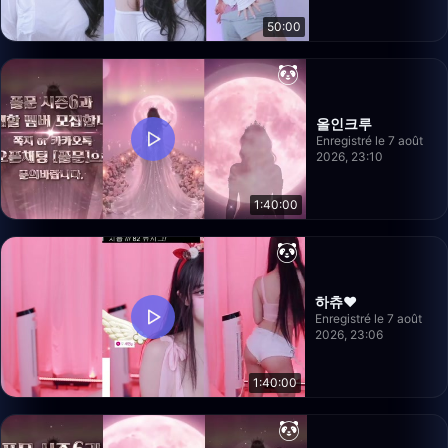
50:00
올인크루
Enregistré le 7 août
2026, 23:10
1:40:00
하츄♥
Enregistré le 7 août
2026, 23:06
1:40:00