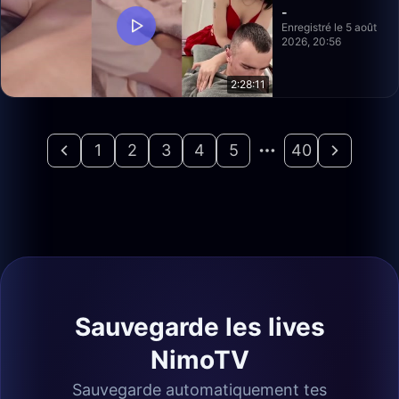
-
Enregistré le 5 août
2026, 20:56
2:28:11
1
2
3
4
5
40
Sauvegarde les lives
NimoTV
Sauvegarde automatiquement tes