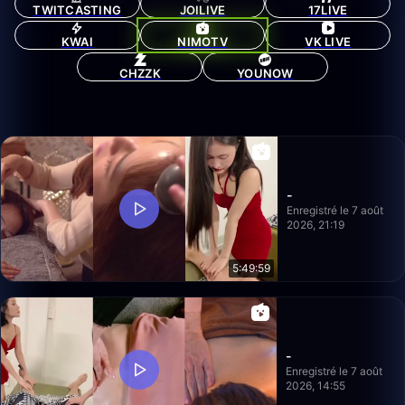
TWITCASTING
JOILIVE
17LIVE
KWAI
NIMOTV
VK LIVE
CHZZK
YOUNOW
-
Enregistré le 7 août
2026, 21:19
5:49:59
-
Enregistré le 7 août
2026, 14:55