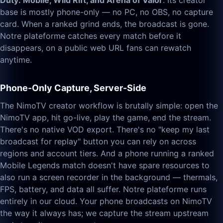
Duty: Mobile, Wild Rift, and Arena of Valor
. Its creator
base is mostly phone-only — no PC, no OBS, no capture
card. When a ranked grind ends, the broadcast is gone.
Notre plateforme catches every match before it
disappears, on a public web URL fans can rewatch
anytime.
Phone-Only Capture, Server-Side
The NimoTV creator workflow is brutally simple: open the
NimoTV app, hit go-live, play the game, end the stream.
There's no native VOD export. There's no "keep my last
broadcast for replay" button you can rely on across
regions and account tiers. And a phone running a ranked
Mobile Legends match doesn't have spare resources to
also run a screen recorder in the background — thermals,
FPS, battery, and data all suffer. Notre plateforme runs
entirely in our cloud. Your phone broadcasts on NimoTV
the way it always has; we capture the stream upstream