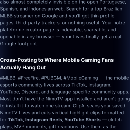
also almost completely invisible on the open Portuguese,
Spanish, and Indonesian web. Search for a top Brazilian
MLBB streamer on Google and you'll get thin profile
pages, third-party trackers, or nothing useful. Your notre
plateforme creator page is indexable, shareable, and
openable in any browser — your Lives finally get a real
Google footprint.
Cross-Posting to Where Mobile Gaming Fans
Actually Hang Out
#MLBB, #FreeFire, #PUBGM, #MobileGaming — the mobile
esports community lives across TikTok, Instagram,
YouTube, Discord, and language-specific community apps.
Most don't have the NimoTV app installed and aren't going
to install it to watch one stream. ClipAI scans your saved
NimoTV Lives and cuts vertical highlight clips formatted
for
TikTok, Instagram Reels, YouTube Shorts
— clutch
plays, MVP moments, gift reactions. Use them as the