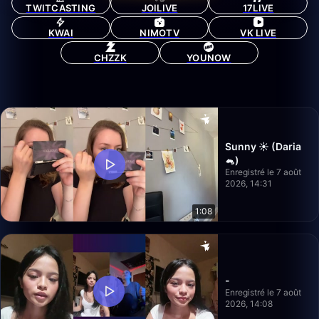
TWITCASTING
JOILIVE
17LIVE
KWAI
NIMOTV
VK LIVE
CHZZK
YOUNOW
Sunny ☀️ (Daria
🐁)
Enregistré le 7 août
2026, 14:31
1:08
-
Enregistré le 7 août
2026, 14:08