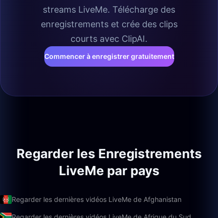
streams LiveMe. Télécharge des
enregistrements et crée des clips
courts avec ClipAI.
Commencer à enregistrer gratuitement
Regarder les Enregistrements
LiveMe par pays
Regarder les dernières vidéos LiveMe de Afghanistan
Regarder les dernières vidéos LiveMe de Afrique du Sud