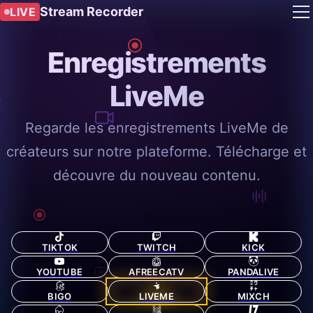
Stream Recorder
LIVE
Enregistrements
LiveMe
Regarde les enregistrements LiveMe de
créateurs sur notre plateforme. Télécharge et
découvre du nouveau contenu.
TIKTOK
TWITCH
KICK
YOUTUBE
AFREECATV
PANDALIVE
BIGO
LIVEME
MIXCH