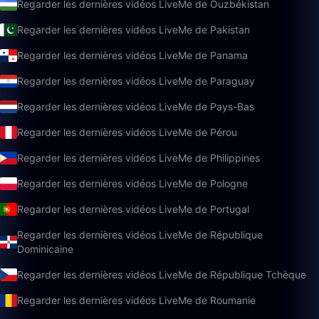
Regarder les dernières vidéos LiveMe de Ouzbékistan
Regarder les dernières vidéos LiveMe de Pakistan
Regarder les dernières vidéos LiveMe de Panama
Regarder les dernières vidéos LiveMe de Paraguay
Regarder les dernières vidéos LiveMe de Pays-Bas
Regarder les dernières vidéos LiveMe de Pérou
Regarder les dernières vidéos LiveMe de Philippines
Regarder les dernières vidéos LiveMe de Pologne
Regarder les dernières vidéos LiveMe de Portugal
Regarder les dernières vidéos LiveMe de République
Dominicaine
Regarder les dernières vidéos LiveMe de République Tchèque
Regarder les dernières vidéos LiveMe de Roumanie