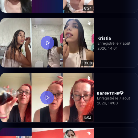
8:24
Kristia
Enregistré le 7 août
2026, 14:01
13:08
валентина🐶
Enregistré le 7 août
2026, 14:00
6:54