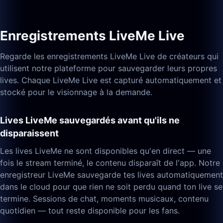
Enregistrements LiveMe Live
Regarde les enregistrements LiveMe Live de créateurs qui
utilisent notre plateforme pour sauvegarder leurs propres
lives. Chaque LiveMe Live est capturé automatiquement et
stocké pour le visionnage à la demande.
Lives LiveMe sauvegardés avant qu'ils ne
disparaissent
Les lives LiveMe ne sont disponibles qu'en direct — une
fois le stream terminé, le contenu disparaît de l'app. Notre
enregistreur LiveMe sauvegarde tes lives automatiquement
dans le cloud pour que rien ne soit perdu quand ton live se
termine. Sessions de chat, moments musicaux, contenu
quotidien — tout reste disponible pour les fans.