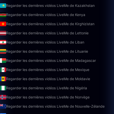
Regarder les dernières vidéos LiveMe de Kazakhstan
Regarder les dernières vidéos LiveMe de Kenya
Regarder les dernières vidéos LiveMe de Kirghizistan
Regarder les dernières vidéos LiveMe de Lettonie
Regarder les dernières vidéos LiveMe de Liban
Regarder les dernières vidéos LiveMe de Lituanie
Regarder les dernières vidéos LiveMe de Madagascar
Regarder les dernières vidéos LiveMe de Mexique
Regarder les dernières vidéos LiveMe de Moldavie
Regarder les dernières vidéos LiveMe de Nigéria
Regarder les dernières vidéos LiveMe de Norvège
Regarder les dernières vidéos LiveMe de Nouvelle-Zélande