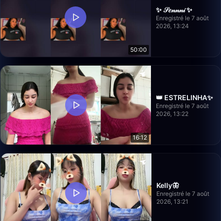
✨ 𝒮𝑒𝓃𝓃𝓃𝒾 ✨
Enregistré le 7 août
2026, 13:24
50:00
👑 ESTRELINHA✨
Enregistré le 7 août
2026, 13:22
16:12
Kelly🦋
Enregistré le 7 août
2026, 13:21