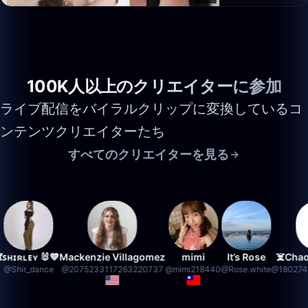
100K人以上のクリエイターに参加
ライブ配信をバイラルクリップに変換しているコ
ンテンツクリエイターたち
すべてのクリエイターを見る
ʟᴇʏ 🐰💙
Mackenzie Villagomez
mimi
It’s Rose
☠️Chaos_Wh
r_dance
@
2075233117263220737
@
mimi218440
@
Rose.white
@
18027456661