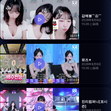
감예봉⁀㉦⁀
2026年8月6日
15:26 に録画
35:11
뮤즈✦
2026年8月6日
15:26 に録画
2:51:02
진리컴퍼니[포시
즌]
2026年8月6日