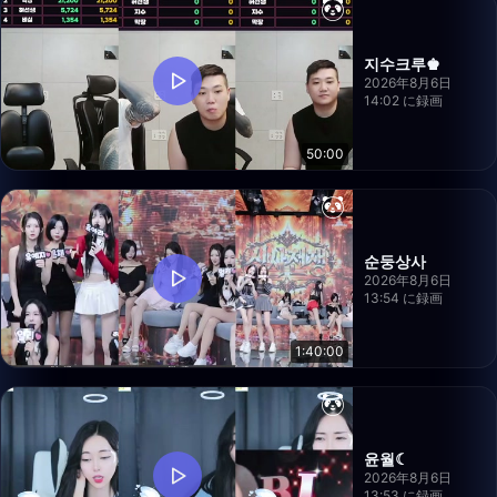
지수크루♚
2026年8月6日
14:02 に録画
50:00
순둥상사
2026年8月6日
13:54 に録画
1:40:00
윤월☾
2026年8月6日
13:53 に録画