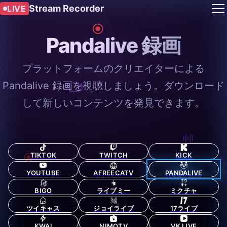
Stream Recorder
LIVE
Pandalive 録画
プラットフォームのクリエイターによる
Pandalive 録画を視聴しましょう。ダウンロード
して新しいコンテンツを発見できます。
TIKTOK
TWITCH
KICK
YOUTUBE
AFREECATV
PANDALIVE
BIGO
ライブミー
ミクチャ
ツイキャス
ジョイライブ
17ライブ
KWAI
NIMOTV
VK LIVE