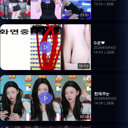
15:25 に録画
23:51
G은❤️
2026年8月6日
14:43 に録画
50:00
한채주ღ
2026年8月6日
14:26 に録画
47:28