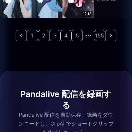
12:18
1
2
3
4
5
155
Pandalive 配信を録画す
る
Pandalive 配信を自動保存。録画をダウ
ンロードし、ClipAI でショートクリップ