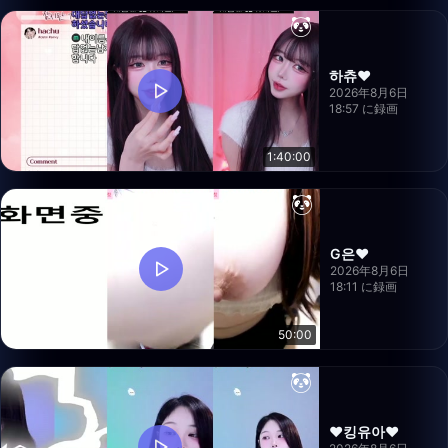
하츄♥
2026年8月6日
18:57 に録画
1:40:00
G은❤️
2026年8月6日
18:11 に録画
50:00
❤️킹유아❤️