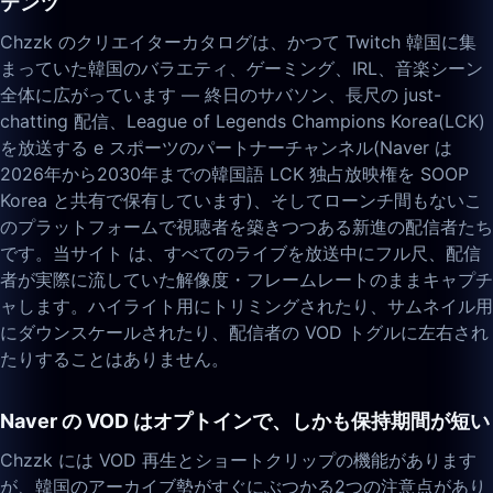
テンツ
Chzzk のクリエイターカタログは、かつて Twitch 韓国に集
まっていた韓国のバラエティ、ゲーミング、IRL、音楽シーン
全体に広がっています — 終日のサバソン、長尺の just-
chatting 配信、League of Legends Champions Korea(LCK)
を放送する e スポーツのパートナーチャンネル(Naver は
2026年から2030年までの韓国語 LCK 独占放映権を SOOP
Korea と共有で保有しています)、そしてローンチ間もないこ
のプラットフォームで視聴者を築きつつある新進の配信者たち
です。当サイト は、すべてのライブを放送中にフル尺、配信
者が実際に流していた解像度・フレームレートのままキャプチ
ャします。ハイライト用にトリミングされたり、サムネイル用
にダウンスケールされたり、配信者の VOD トグルに左右され
たりすることはありません。
Naver の VOD はオプトインで、しかも保持期間が短い
Chzzk には VOD 再生とショートクリップの機能があります
が、韓国のアーカイブ勢がすぐにぶつかる2つの注意点があり