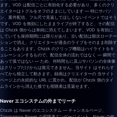
ます。VOD は配信ごとに有効化する必要があり、多くのクリ
エイターはトグルをオフのままにしています — 特にサバソ
ン、案件配信、フル尺で見返してほしくないイベントではそう
です。VOD を無効にしたままライブが終了すると、その配信
は Chzzk 側からは単純に消えてしまいます。VOD を有効に
していても保持期間には限りがあり、古い配信は順次ローテー
ションで消え、クリエイターが過去のライブをそのまま削除す
ることもあります。Chzzk のクリップ機能はハイライトをキ
ュレーションするもので、配信全体の流れではなく — 瞬間で
あって弧ではない — ため、何時間もに及ぶサバソンの全体像
はクリップだけからは復元できません。当サイト はそれらす
べてから独立して動きます。録画はクリエイターの 当サイト
ページ上の永続的な URL に置かれ、配信が Chzzk 側のタイ
ムラインから消えた後でも視聴者は見返せます。
Naver エコシステムの外までリーチ
Chzzk は Naver のエコシステム — チャンネルページ、
Tongnamoo Power の視聴者エンゲージメント、Naver の他