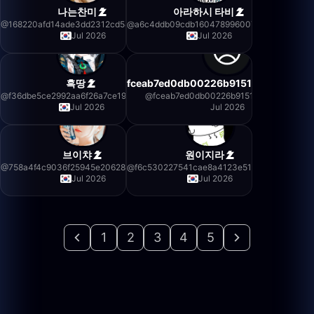
나는찬미
아라하시 타비
@
168220afd14ade3dd2312cd5484f0013
@
a6c4ddb09cdb160478996007bff35296
Jul 2026
Jul 2026
흑땅
fceab7ed0db00226b9151fea4b439a4
@
f36dbe5ce2992aa6f26a7ce19e6032c2
@
fceab7ed0db00226b9151fea4b439a43
Jul 2026
Jul 2026
브이챠
원이지라
@
758a4f4c9036f25945e2062871ca68b0
@
f6c530227541cae8a4123e510a02935b
Jul 2026
Jul 2026
1
2
3
4
5