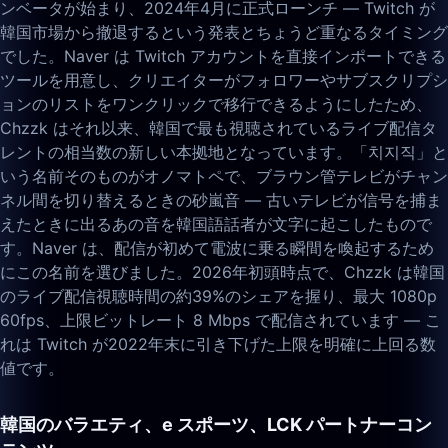
ンベータが始まり、2024年4月に正式ローンチ — Twitch が
韓国市場から撤退するという発表とちょうど重なるタイミング
でした。Naver は Twitch アカウントを直接インポートできる
ツールを用意し、クリエイターがフォロワーやサブスクリプシ
ョンのリストをワンクリックで移行できるようにしたため、
Chzzk はそれ以来、韓国で最も視聴されているライブ配信タ
レントの相当数の新しい本拠地となっています。「치지직」と
いう名前そのものがオノマトペで、ブラウン管テレビがチャン
ネル間を切り替えるときの砂嵐音 — 古いテレビが信号を捕ま
えたときに出るあの音を韓国語話者が文字に起こしたもので
す。Naver は、配信が初めて電波に乗る瞬間を喚起するため
にこの名前を選びました。2026年初頭時点で、Chzzk は韓国
のライブ配信視聴時間の約39%のシェアを握り、最大 1080p
60fps、上限ビットレート 8 Mbps で配信されています — こ
れは Twitch が2022年末に引き下げた上限を明確に上回る数
値です。
韓国のバラエティ、e スポーツ、LCK パートナーコン