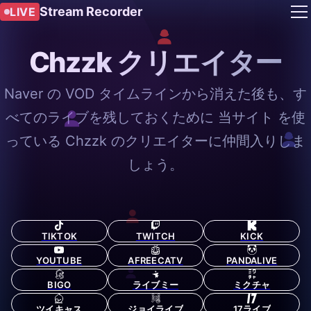
Stream Recorder
LIVE
Chzzk クリエイター
Naver の VOD タイムラインから消えた後も、す
べてのライブを残しておくために 当サイト を使
っている Chzzk のクリエイターに仲間入りしま
しょう。
TIKTOK
TWITCH
KICK
YOUTUBE
AFREECATV
PANDALIVE
BIGO
ライブミー
ミクチャ
ツイキャス
ジョイライブ
17ライブ