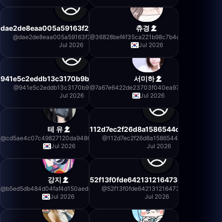
dae2de8eaa005a59163f2e4c045e1aa1
츄경
@
dae2de8eaa005a59163f2e4c045e1aa1
@
36828bef4f35ca221b98c7b4dc55b218
Jul 2026
Jul 2026
941e5c2eddb13c3170b9bc57b9e57271
서미하
@
941e5c2eddb13c3170b9bc57b9e57271
@
7a67e6422de23703f040ea97d7296aad
Jul 2026
Jul 2026
테 유
112d7ec2f26d8a1586544c873c1486fc
@
cd5ae4c07c49827120da9486e13454f5
@
112d7ec2f26d8a1586544c873c1486fc
Jul 2026
Jul 2026
강지
52f13f0fde6421312164730f1332a5f1
@
b5ed5db484d04faf4d150aedd362f34b
@
52f13f0fde6421312164730f1332a5f1
Jul 2026
Jul 2026