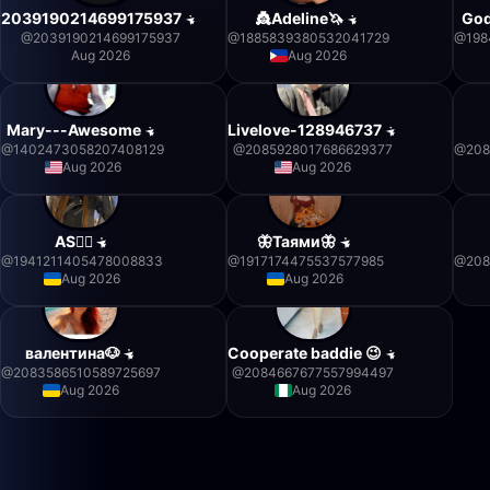
2039190214699175937
👸Adeline🦄
God
@
2039190214699175937
@
1885839380532041729
@
198
Aug 2026
Aug 2026
Mary---Awesome
Livelove-128946737
@
1402473058207408129
@
2085928017686629377
@
208
Aug 2026
Aug 2026
AS❤️‍🔥
🦋Таями🦋
@
1941211405478008833
@
1917174475537577985
@
208
Aug 2026
Aug 2026
валентина🐶
Cooperate baddie 😉
@
2083586510589725697
@
2084667677557994497
Aug 2026
Aug 2026