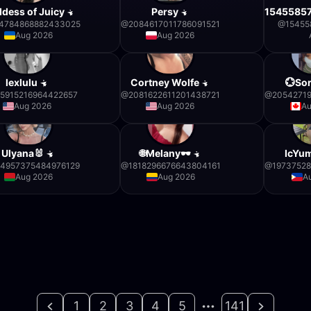
dess of Juicy
Persy
1545585
4784868882433025
@
2084617011786091521
@
15455
Aug 2026
Aug 2026
lexlulu
Cortney Wolfe
💮So
5915216964422657
@
2081622611201438721
@
2054271
Aug 2026
Aug 2026
Au
Ulyana🐰
🌐Melany🕶️
IcYu
4957375484976129
@
1818296676643804161
@
1973752
Aug 2026
Aug 2026
A
1
2
3
4
5
141