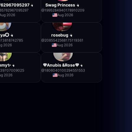
762967095297
Swag Princess
85762967095297
@
1995284940178910209
Aug 2026
Aug 2026
rya💮
rosebug
973818742785
@
2085542568175119361
g 2026
Aug 2026
mmy✨
💜Anubis &Rose💜
839707009025
@
1806040100294551553
ug 2026
Aug 2026