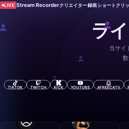
Stream Recorder
LIVE
クリエイター
録画
ショートクリ
ライ
当サイ
数
TIKTOK
TWITCH
KICK
YOUTUBE
AFREECATV