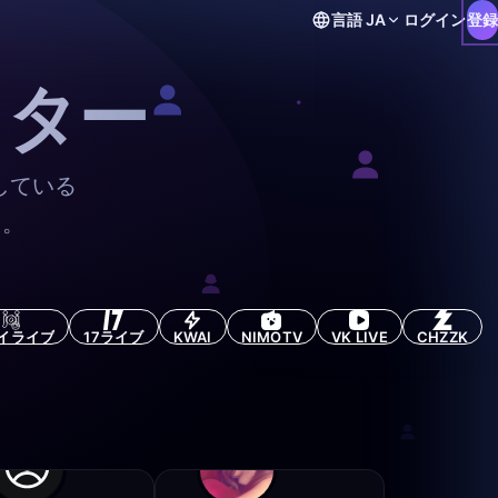
言語
JA
ログイン
登録
イター
している
う。
イライブ
17ライブ
KWAI
NIMOTV
VK LIVE
CHZZK