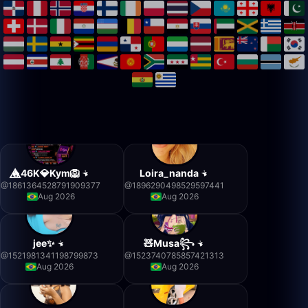
🔥⃤46K💎Kym🦁
Loira_nanda
@
1861364528791909377
@
1896290498529597441
Aug 2026
Aug 2026
jee✨
🧸Musa꧂
@
1521981341198799873
@
1523740785857421313
Aug 2026
Aug 2026