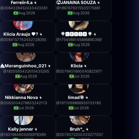
Ferreiir4.a
🥵JANAINA SOUZA
@
2084328452433423361
@
1867679315535175681
Aug 2026
Aug 2026
Klicia Araujo 🖤?
🍭🅻🅴🆂🆂🅰 🍭
@
2084157742432728065
@
1754568145896890369
Aug 2026
Aug 2026
🔥⃤Moranguinhoo_021
Klicia
@
1820593432615435265
@
2079451860045822977
Aug 2026
Jul 2026
Nikkianna Nova
limad🎯
@
2083004278833242113
@
1971069966935133185
Jul 2026
Jul 2026
Kally jenner
Bruh*_
@
1931964605265978369
@
2079372200335277057