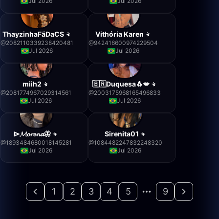
Jul 2026
Jul 2026
ThayzinhaFãDaCS
Vithória Karen
@
2082110339238420481
@
942416600974229504
Jul 2026
Jul 2026
miih2
🇧🇷Duquesa🐧💋
@
2081774967029314561
@
2003175968165496833
Jul 2026
Jul 2026
⌲𝓜𝓸𝓻𝓮𝓷𝓪🦋
Sirenita01
@
1893484680018145281
@
1084482247832248320
Jul 2026
Jul 2026
1
2
3
4
5
9