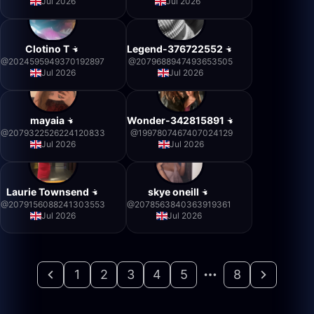
Jul 2026
Jul 2026
Clotino T
Legend-376722552
@
2024595949370192897
@
2079688947493653505
Jul 2026
Jul 2026
mayaia
Wonder-342815891
@
2079322526224120833
@
1997807467407024129
Jul 2026
Jul 2026
Laurie Townsend
skye oneill
@
2079156088241303553
@
2078563840363919361
Jul 2026
Jul 2026
1
2
3
4
5
8