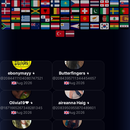
ebonymayy
Butterfingers
@
2084411104080747521
@
2084395711344454657
Aug 2026
Aug 2026
Olivia19❤️
aireanna Haig
@
1871665267348281345
@
2083950955870489601
Aug 2026
Aug 2026