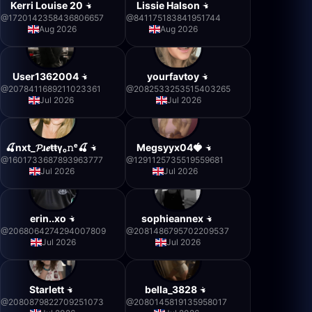
Kerri Louise 20
Lissie Halson
@
1720142358436806657
@
841175183841951744
Aug 2026
Aug 2026
User1362004
yourfavtoy
@
2078411689211023361
@
2082533253515403265
Jul 2026
Jul 2026
🍒nxt_𝓟ɹ𝒆ŧŧγₒ𝚗ᵉ🍒
Megsyyx04🍓
@
1601733687893963777
@
1291125735519559681
Jul 2026
Jul 2026
erin..xo
sophieannex
@
2068064274294007809
@
2081486795702209537
Jul 2026
Jul 2026
Starlett
bella_3828
@
2080879822709251073
@
2080145819135958017