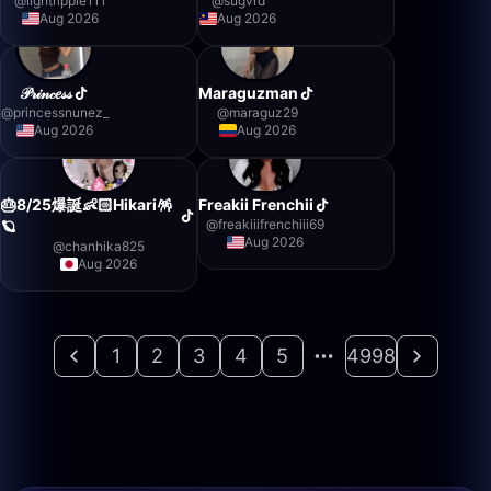
@
lightripple111
@
sugvrd
Aug 2026
Aug 2026
𝒫𝓇𝒾𝓃𝒸𝑒𝓈𝓈
Maraguzman
@
princessnunez_
@
maraguz29
Aug 2026
Aug 2026
🎂8/25爆誕👶🏻Hikari🪅
Freakii Frenchii
@
freakiiifrenchiii69
🪐
Aug 2026
@
chanhika825
Aug 2026
1
2
3
4
5
4998