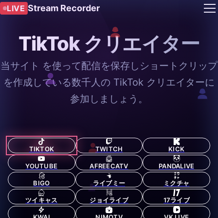
Stream Recorder
LIVE
TikTok クリエイター
当サイト を使って配信を保存しショートクリップ
を作成している数千人の TikTok クリエイターに
参加しましょう。
TIKTOK
TWITCH
KICK
YOUTUBE
AFREECATV
PANDALIVE
BIGO
ライブミー
ミクチャ
ツイキャス
ジョイライブ
17ライブ
KWAI
NIMOTV
VK LIVE