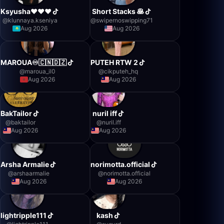
Ksyusha❤️❤️❤️
Short Stacks 🥞
@
klunnaya.kseniya
@
swipernoswipping71
Aug 2026
Aug 2026
MAROUA♾️🇨🇳🇩🇿
PUTEH RTW 2
@
maroua_il0
@
cikputeh_hq
Aug 2026
Aug 2026
BakTailor
nuril iff
@
baktailor
@
nuril.iff
Aug 2026
Aug 2026
Arsha Armalie
norimotta.official
@
arshaarmalie
@
norimotta.official
Aug 2026
Aug 2026
lightripple111
kash