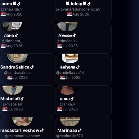
anna🕷️
🕷️Јоksy🕷️
@
ana.srdic1
@
jovanaradonjicnemica5
Aug 2026
Aug 2026
лана
𝒮𝓁𝒶𝓋𝒾𝒸𝒶
@
lllanaam_
@
slavica.zk
Aug 2026
Jul 2026
SandraSakica
анђела
@
sandrasakica
@
andjellaaaa14
Jul 2026
Jul 2026
Misbela9
анка
@
misbela9
@
anka.v
Jul 2026
Jul 2026
macastarliveshow
Marinaaa
@
macastarliveshow
@
marinailic673