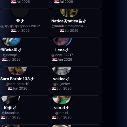
Jul 2026
Jul 2026
💜
Natica🦋tatica🐳
@
jsjsjsjsjsjsjsjs56609012
@
natalija.marjanov08
Jul 2026
Jul 2026
🌸Beka🌸
Lena
@
bekaje._
@
lena087217
Jul 2026
Jun 2026
Sara Barbir 133
️vakica
@
sara.barbir19
@
vujanicv
Jun 2026
Jun 2026
Kejti
rain.d
@
kstanisic
@
rain.oi
Jun 2026
Jun 2026