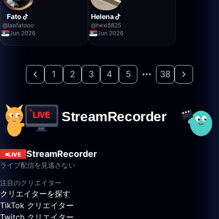
Fato
Helena
@
laafatooo
@
hexi5825
Jun 2026
Jun 2026
1
2
3
4
5
38
StreamRecorder
LIVE
ライブ配信を見逃さない
注目のクリエイター
クリエイターを探す
TikTok クリエイター
Twitch クリエイター