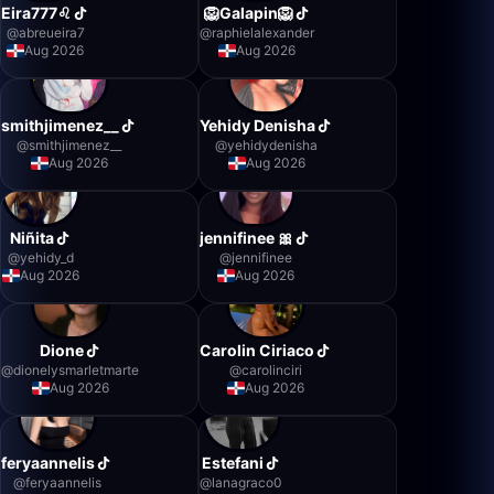
Eira777♌️
🦁Galapin🦁
@
abreueira7
@
raphielalexander
Aug 2026
Aug 2026
smithjimenez__
Yehidy Denisha
@
smithjimenez__
@
yehidydenisha
Aug 2026
Aug 2026
Niñita
jennifinee 🎀
@
yehidy_d
@
jennifinee
Aug 2026
Aug 2026
Dione
Carolin Ciriaco
@
dionelysmarletmarte
@
carolinciri
Aug 2026
Aug 2026
feryaannelis
Estefani
@
feryaannelis
@
lanagraco0