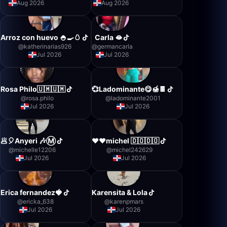
Aug 2026
Aug 2026
Arroz con huevo 🍚🍳🥚
Carla 🫦
@
katherinarias926
@
germancarla
Jul 2026
Jul 2026
Rosa Philo🇺🇲🇺🇲
💞Ladominante😋🍯🍫
@
rosa.philo
@
ladominante2001
Jul 2026
Jul 2026
🥟🎈Anyeri 🎶Ⓜ️
❤️❤️michel 🇩🇴🇩🇴
@
michelle12206
@
michel242629
Jul 2026
Jul 2026
Erica fernandez🍓
Karensita & Lola
@
ericka_638
@
karenpmars
Jul 2026
Jul 2026