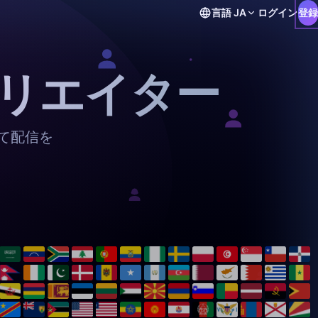
言語
JA
ログイン
登録
 クリエイター
って配信を