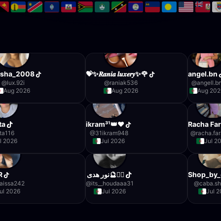
_sha_2008
💝✨𝑹𝒂𝒏𝒊𝒂 𝒍𝒖𝒙𝒆𝒓𝒚✨🌹
angel.bn
@
lux.92i
@
raniak536
@
angell.b
Aug 2026
Aug 2026
Aug 202
ita
ikram³¹👑♥️
Racha Fa
jita116
@
31ikram948
@
racha.fa
l 2026
Jul 2026
Jul 2
R
نور هدى🔮🧞‍♀️
Shop_by_
aissa242
@
its__houdaaa31
@
caba.s
ul 2026
Jul 2026
Jul 