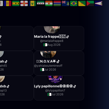
Maria la frappe🇩🇿
n
@
marialafrappe8
6
Aug 2026
rah
❤️‍🔥N.O.V.A🌟
rah45
@
yahiaboutemineoff
026
Jul 2026
dxb
Lyly papillonne🦋🦋🦋🦋
hop13
@
lylypapillon7
2026
Jul 2026