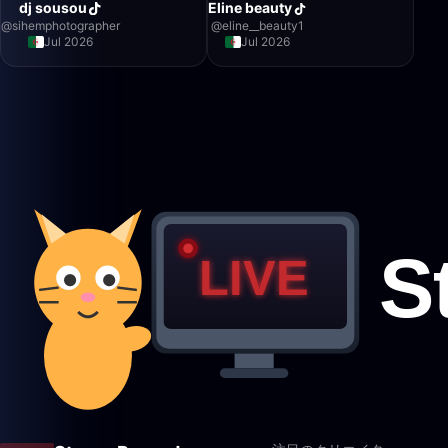
dj sousou
Eline beauty
@
sihemphotographer
@
eline__beauty1
Jul 2026
Jul 2026