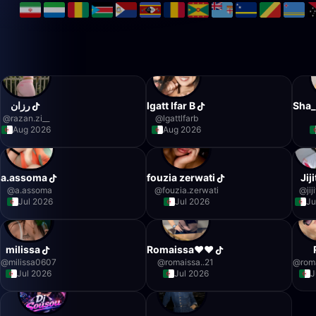
رزان
lgatt lfar B
Sha
@
razan.zi__
@
lgattlfarb
Aug 2026
Aug 2026
a.assoma
fouzia zerwati
Jij
@
a.assoma
@
fouzia.zerwati
@
ji
Jul 2026
Jul 2026
Ju
milissa
Romaissa❤️❤️
@
milissa0607
@
romaissa..21
@
rom
Jul 2026
Jul 2026
J