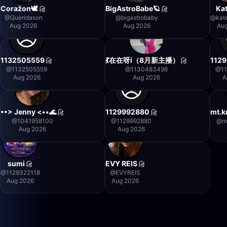
Coražon🕊
BigAstroBabe🪐
Kat
@
Queridason
@
bigastrobaby
@
kat
Aug 2026
Aug 2026
Au
1132505559
💃在在呀i（8月新主播）
112
@
1132505559
@
1130483498
@
1
Aug 2026
Aug 2026
A
••> Jenny <••🌊
1129992880
mt.k
@
1041958100
@
1129992880
@
m
Aug 2026
Aug 2026
sumi
EVY REIS
@
1129322118
@
EVYREIS
Aug 2026
Aug 2026