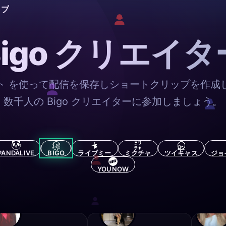
ップ
Bigo クリエイタ
ト を使って配信を保存しショートクリップを作成
数千人の Bigo クリエイターに参加しましょう。
PANDALIVE
BIGO
ライブミー
ミクチャ
ツイキャス
ジョ
YOUNOW