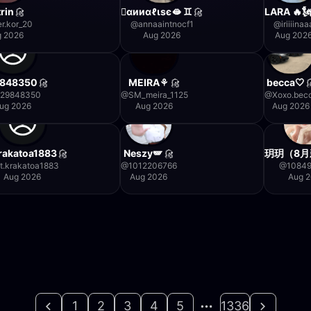
rin
🫟αииαℓιѕє🫦 ♊️
LARA 🔥
er.kor_20
@
annaaintnocf1
@
iriiiinaa
g 2026
Aug 2026
Aug 202
9848350
MEIRA⚘
becca🤍
129848350
@
SM_meira_1125
@
Xoxo.bec
ug 2026
Aug 2026
Aug 2026
rakatoa1883
Neszy🪽
玥玥（8月
t.krakatoa1883
@
1012206766
@
10849
Aug 2026
Aug 2026
Aug 
1
2
3
4
5
1336