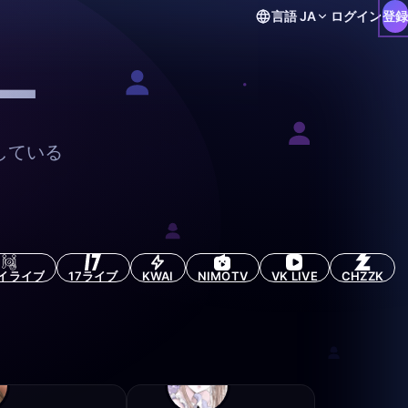
言語
JA
ログイン
登録
ー
している
イライブ
17ライブ
KWAI
NIMOTV
VK LIVE
CHZZK