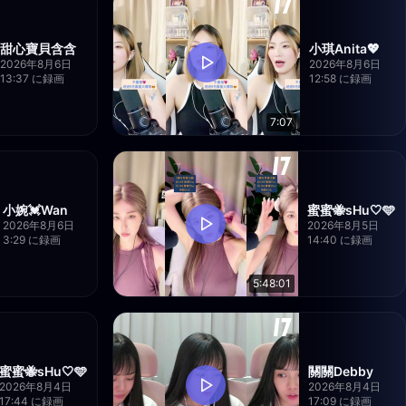
甜心寶貝含含
小琪Anita💖
2026年8月6日
2026年8月6日
13:37 に録画
12:58 に録画
7:07
小婉💓Wan
蜜蜜🐝sHu🤍🩵
2026年8月6日
2026年8月5日
3:29 に録画
14:40 に録画
5:48:01
蜜蜜🐝sHu🤍🩵
關關Debby
2026年8月4日
2026年8月4日
17:44 に録画
17:09 に録画