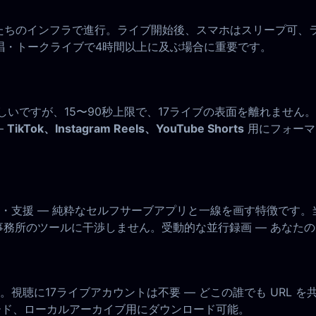
ちのインフラで進行。ライブ開始後、スマホはスリープ可、ラップ
唱・トークライブで4時間以上に及ぶ場合に重要です。
素晴らしいですが、15〜90秒上限で、17ライブの表面を離れません
—
TikTok、Instagram Reels、YouTube Shorts
用にフォーマ
・支援 — 純粋なセルフサーブアプリと一線を画す特徴です。
ント事務所のツールに干渉しません。受動的な並行録画 — あなた
視聴に17ライブアカウントは不要 — どこの誰でも URL を
プロード、ローカルアーカイブ用にダウンロード可能。