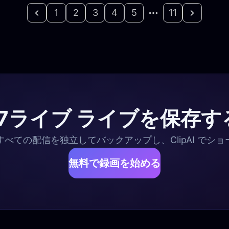
1
2
3
4
5
11
17ライブ ライブを保存す
すべての配信を独立してバックアップし、ClipAI でシ
無料で録画を始める