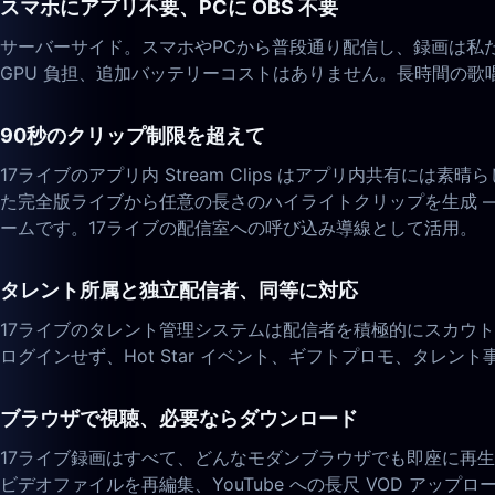
スマホにアプリ不要、PCに OBS 不要
サーバーサイド。スマホやPCから普段通り配信し、録画は私た
GPU 負担、追加バッテリーコストはありません。長時間の歌
90秒のクリップ制限を超えて
17ライブのアプリ内 Stream Clips はアプリ内共有には
た完全版ライブから任意の長さのハイライトクリップを生成 
ームです。17ライブの配信室への呼び込み導線として活用。
タレント所属と独立配信者、同等に対応
17ライブのタレント管理システムは配信者を積極的にスカウト
ログインせず、Hot Star イベント、ギフトプロモ、タレ
ブラウザで視聴、必要ならダウンロード
17ライブ録画はすべて、どんなモダンブラウザでも即座に再生。
ビデオファイルを再編集、YouTube への長尺 VOD アッ