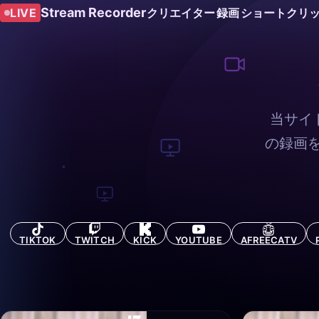
Stream Recorder
LIVE
クリエイター
録画
ショートクリ
当サイ
の録画
TIKTOK
TWITCH
KICK
YOUTUBE
AFREECATV