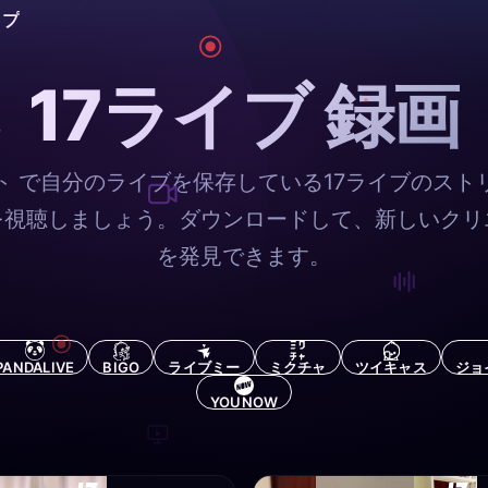
ップ
17ライブ 録画
ト で自分のライブを保存している17ライブのスト
を視聴しましょう。ダウンロードして、新しいクリ
を発見できます。
PANDALIVE
BIGO
ライブミー
ミクチャ
ツイキャス
ジョ
YOUNOW