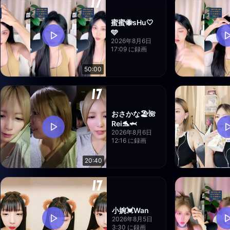
蜜蜜🐝sHu🤍
🩵
2026年8月6日
17:09 に録画
50:00
おさかな🏖🌺
Rei🐬🦈
2026年8月6日
12:16 に録画
20:40
小婉💓Wan
2026年8月5日
3:30 に録画