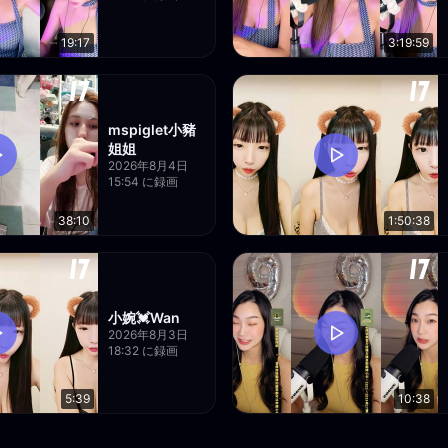
19:17
3:19:59
mspiglet小豬
姐姐
2026年8月4日
15:54 に録画
38:10
1:50:38
小婉💓Wan
2026年8月3日
18:32 に録画
5:39
10:38