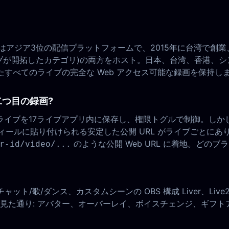
はアジア3位の配信プラットフォームで、2015年に台湾で創業、
ライブが開拓したカテゴリ)の両方をホスト。日本、台湾、香港、
、配信したすべてのライブの完全な Web アクセス可能な録画を保持し
ぜ二つ目の録画?
 — 最近のライブを17ライブアプリ内に保存し、権限トグルで制御
r のプロフィールに貼り付けられる安定した公開 URL がライブごと
のような公開 Web URL に着地。どの
r-id/video/...
ット/歌/ダンス、カスタムシーンの OBS 構成 Liver、Live2
見た通り: アバター、オーバーレイ、ボイスチェンジ、ギフト