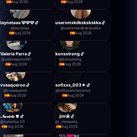
Aug 2026
Aug 2026
laynetaaa 🩷🩷🩷
userxmxkdkskskskka
@
laynetaa
@
userxmxkdkskskskka
Aug 2026
Aug 2026
Valeria Parra
konsstrong
@
valeriaparra591
@
konsstrong
Aug 2026
Aug 2026
vvaaqueroo
sofixxx_003★
@
vvaaqueroo
@
sofiasanchezarroy
Aug 2026
Aug 2026
𝒩𝓊𝓇𝒾𝑒𝓉𝒶 🧣
jim🌼
@
nuriettaa.03
@
._melapela_
Aug 2026
Aug 2026