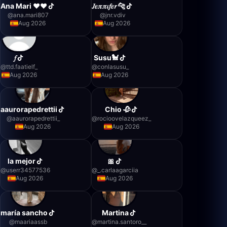
Ana Mari ❤️❤️
𝐽𝜀𝜋𝜋𝜄𝑓𝜀𝑟 🐆
@
ana.mari807
@
jnr.vdiv
Aug 2026
Aug 2026
𝑓
Susu🐩
@
ttd.faatielf_
@
conlasusu_
Aug 2026
Aug 2026
aaurorapedrettii
Chio 🥀
@
aaurorapedrettii_
@
rocioovelazqueez_
Aug 2026
Aug 2026
la mejor
🎀
@
userr34577536
@
_.carlaagarciia
Aug 2026
Aug 2026
maría sancho
Martina
@
maariaassb
@
martina.santoro__