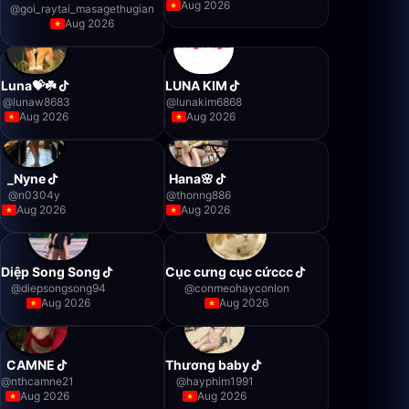
Aug 2026
@
goi_raytai_masagethugian
Aug 2026
Luna💝☘️
LUNA KIM
@
lunaw8683
@
lunakim6868
Aug 2026
Aug 2026
_Nyne
Hana🌸
@
n0304y
@
thonng886
Aug 2026
Aug 2026
Diệp Song Song
Cục cưng cục cứccc
@
diepsongsong94
@
conmeohayconlon
Aug 2026
Aug 2026
CAMNE
Thương baby
@
nthcamne21
@
hayphim1991
Aug 2026
Aug 2026