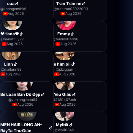
cua
Trân Trân nè
@
khongemthiai
@
trantran08022003
Aug 2026
Aug 2026
❤️Hana❤️
Emmy
@
hanathuy22
@
emmy04996
Aug 2026
Aug 2026
Linn
e hĩm oii
@
mailann99
@
plxiggaiii
Aug 2026
Aug 2026
Bé Loan Bán Đồ Đẹp
Yêu Giấu
@
v.th.hng.loan84
@
180407.mh
Aug 2026
Aug 2026
MEN HAIR LONG AN-
Myli🪷
@
myli0846
RáyTaiThưGiãn