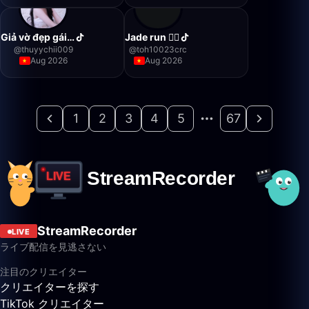
Giả vờ đẹp gái…
Jade run 🏃‍♂️
@
thuyychii009
@
toh10023crc
Aug 2026
Aug 2026
1
2
3
4
5
67
StreamRecorder
LIVE
ライブ配信を見逃さない
注目のクリエイター
クリエイターを探す
TikTok クリエイター