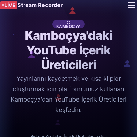
Stream Recorder
LIVE
KAMBOÇYA
Kamboçya'daki
YouTube İçerik
Üreticileri
Yayınlarını kaydetmek ve kısa klipler
oluşturmak için platformumuz kullanan
Kamboçya'dan YouTube İçerik Üreticileri
keşfedin.
Tüm YouTube İçerik Üreticileri'a dön