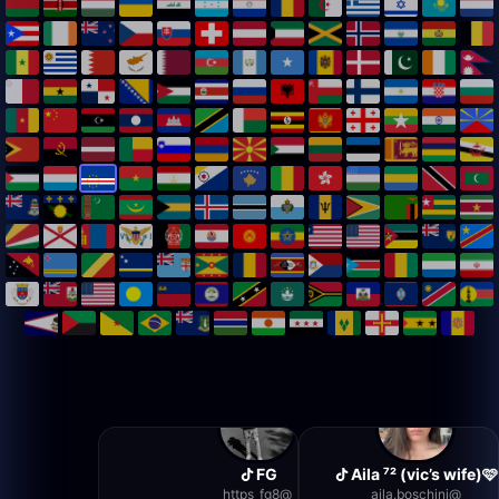
FG
Aila ⁷² (vic’s wife)🩷
https_fg8
@
aila.boschini
@