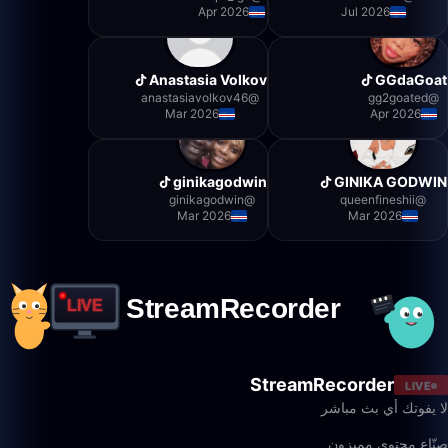
Apr 2026
Jul 2026
Anastasia Volkov
GGdaGoat
anastasiavolkov46
@
gg2goated
@
Mar 2026
Apr 2026
ginikagodwin
GINIKA GODWIN
ginikagodwin
@
queenfineshii
@
Mar 2026
Mar 2026
StreamRecorder
LIVE
لا يفوتك أي بث مباشر
صنّاع محتوى مميزون