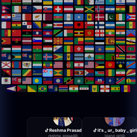
Reshma Prasad
it's _ ur_ baby _ girl
reshma_prasad
@
lsland_girl
@