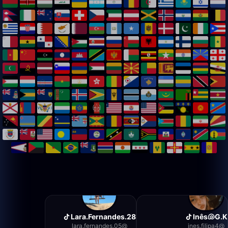
Lara.Fernandes.28
Inês🐚G.K
lara.fernandes.05
@
ines.filipa4
@