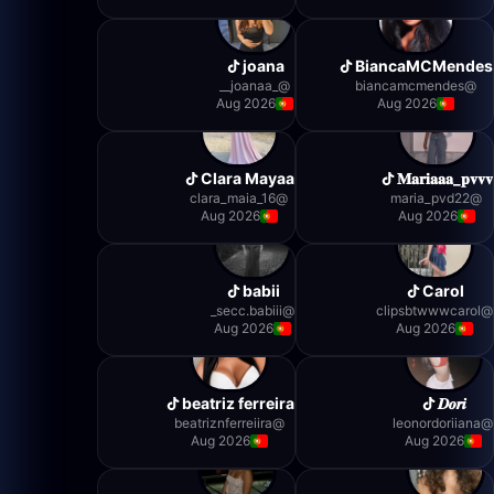
joana
BiancaMCMendes
_joanaa__
@
biancamcmendes
@
Aug 2026
Aug 2026
Clara Mayaa
𝐌𝐚𝐫𝐢𝐚𝐚𝐚_𝐩𝐯𝐯𝐯
clara_maia_16
@
maria_pvd22
@
Aug 2026
Aug 2026
babii
Carol
secc.babiii_
@
clipsbtwwwcarol
@
Aug 2026
Aug 2026
beatriz ferreira
𝑫𝒐𝒓𝒊
beatriznferreiira
@
leonordoriiana
@
Aug 2026
Aug 2026