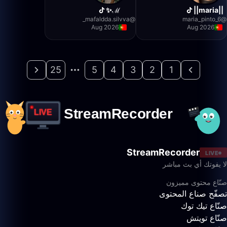
ℳ✨
||maria||
mafaldda.silvva_
@
maria_pinto_6
@
Aug 2026
Aug 2026
25
5
4
3
2
1
StreamRecorder
LIVE
لا يفوتك أي بث مباشر
صنّاع محتوى مميزون
تصفّح صناع المحتوى
صنّاع تيك توك
صنّاع تويتش