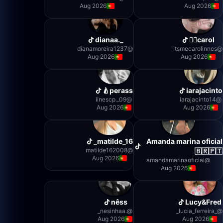
Aug 2026
Aug 2026
_.dianaa
carol🧚‍♀️
dianamoreira1237
@
itsmecarolinnes
@
Aug 2026
Aug 2026
perass🍐
iarajacinto
iinescp._09
@
iarajacinto14
@
Aug 2026
Aug 2026
matilde_16_
Amanda marina oficial
matilde162008
@
🇧🇷🇵🇹
Aug 2026
amandamarinaoficial
@
Aug 2026
nêss
Lucy&Fred
.nesinhaa_
@
_lucia_ferreira_
@
Aug 2026
Aug 2026