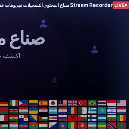
Stream Recorder
LIVE
صناع المحتوى
التسجيلات
فيديوهات قص
صناع م
اكتشف صن