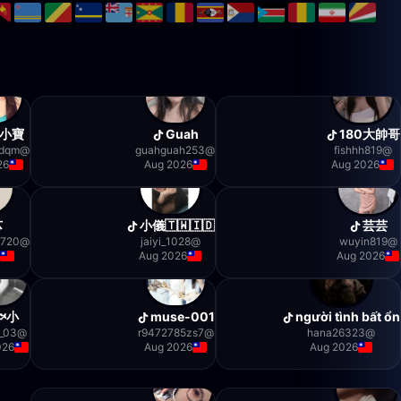
小寶
Guah
180大帥哥
odqm
@
guahguah253
@
fishhh819
@
26
Aug 2026
Aug 2026
芯
小儀🇹🇼🇮🇩
芸芸
5720
@
1028_jaiyi
@
wuyin819
@
6
Aug 2026
Aug 2026
小🐟
muse-001
người tình bất ổn
8_03
@
r9472785zs7
@
hana26323
@
026
Aug 2026
Aug 2026