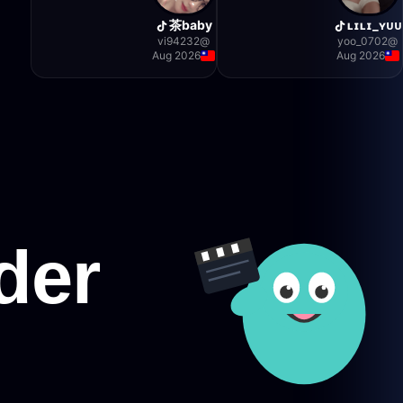
茶baby
ʟɪʟɪ_ʏᴜᴜ
vi94232
@
0702_yoo
@
Aug 2026
Aug 2026