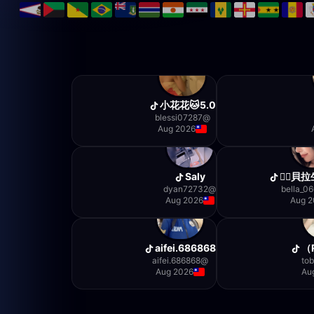
小花花🐱5.0
blessi07287
@
Aug 2026
Saly
dyan72732
@
bella_0
Aug 2026
Aug 2
aifei.686868
aifei.686868
@
tob
Aug 2026
Au